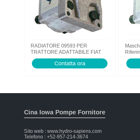
RADIATORE 09593 PER
Masche
TRATTORE ADATTABILE FIAT
Riferi
RIF. ORIGINALE 5153481
Trattor
Contatta ora
Cina Iowa Pompe Fornitore
Sito web : www.hydro-sapiens.com
Telefono : +52-957-214-3674