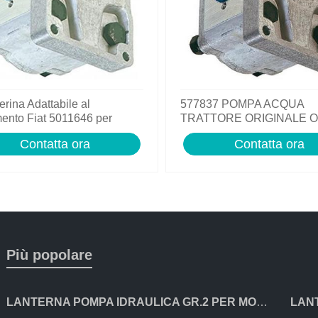
rina Adattabile al
577837 POMPA ACQUA
mento Fiat 5011646 per
TRATTORE ORIGINALE 
e Fiat Serie Oro
TRATTORE FIAT 35-40-50
Contatta ora
Contatta ora
513 ECC.
Più popolare
LANTERNA POMPA IDRAULICA GR.2 PER MOTORI CON ALBERO CONICO 24mm LOMBARDINI ACME