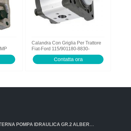
Calandra Con Griglia Per Trattore
OMP
Fiat-Ford 115/901180-8830-
-512-
5119664-5171767..
Contatta ora
LANTERNA POMPA IDRAULICA GR.2 ALBERO CILINDRICO DA 28,5mm PER MOTORE HONDA GX690