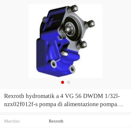
Rexroth hydromatik a 4 VG 56 DWDM 1/32l-
nzx02f012f-s pompa di alimentazione pompa
idraulica used
Marchio:
Rexroth