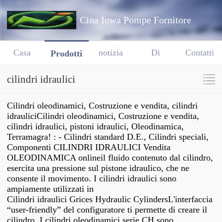
Cina Iowa Pompe Fornitore
Casa
notizia
Di
Contatti
Prodotti
cilindri idraulici
Cilindri oleodinamici, Costruzione e vendita, cilindri
idrauliciCilindri oleodinamici, Costruzione e vendita,
cilindri idraulici, pistoni idraulici, Oleodinamica,
Terramagra! : - Cilindri standard D.E., Cilindri speciali,
Componenti CILINDRI IDRAULICI Vendita
OLEODINAMICA onlineil fluido contenuto dal cilindro,
esercita una pressione sul pistone idraulico, che ne
consente il movimento. I cilindri idraulici sono
ampiamente utilizzati in
Cilindri idraulici Grices Hydraulic CylindersL'interfaccia
“user-friendly” del configuratore ti permette di creare il
cilindro I cilindri oleodinamici serie CH sono