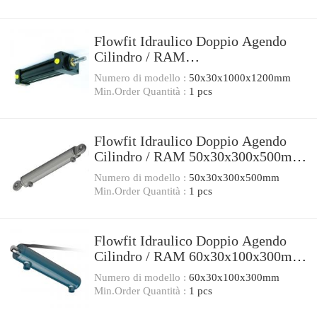
Flowfit Idraulico Doppio Agendo
Cilindro / RAM
50x30x1000x1200mm 702/1000
Numero di modello :
50x30x1000x1200mm
Min.Order Quantità :
1 pcs
Flowfit Idraulico Doppio Agendo
Cilindro / RAM 50x30x300x500mm
702/3
Numero di modello :
50x30x300x500mm
Min.Order Quantità :
1 pcs
Flowfit Idraulico Doppio Agendo
Cilindro / RAM 60x30x100x300mm
703/1
Numero di modello :
60x30x100x300mm
Min.Order Quantità :
1 pcs