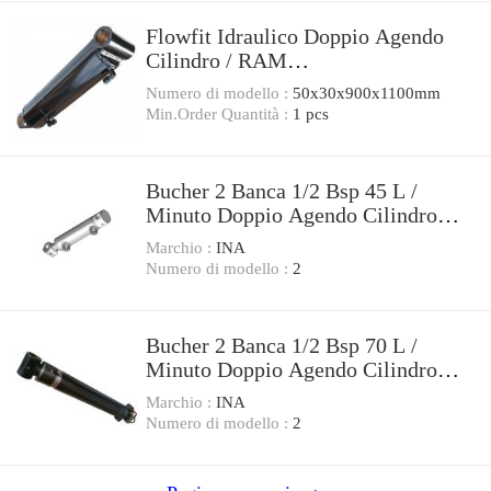
Flowfit Idraulico Doppio Agendo
Cilindro / RAM
50x30x900x1100mm 702/900
Numero di modello :
50x30x900x1100mm
Min.Order Quantità :
1 pcs
Bucher 2 Banca 1/2 Bsp 45 L /
Minuto Doppio Agendo Cilindro
Bobina Idraulico
Marchio :
INA
Numero di modello :
2
Bucher 2 Banca 1/2 Bsp 70 L /
Minuto Doppio Agendo Cilindro
Bobina Idraulico
Marchio :
INA
Numero di modello :
2