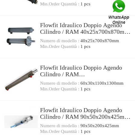
Min.Order Quantità :
1 pcs
Flowfit Idraulico Doppio Agendo
Cilindro / RAM 40x25x700x870mm
701/700
Numero di modello :
40x25x700x870mm
Min.Order Quantità :
1 pcs
Flowfit Idraulico Doppio Agendo
Cilindro / RAM
60x30x1100x1300mm 703/1100
Numero di modello :
60x30x1100x1300mm
Min.Order Quantità :
1 pcs
Flowfit Idraulico Doppio Agendo
Cilindro / RAM 90x50x200x425mm
708/2
Numero di modello :
90x50x200x425mm
Min.Order Quantità :
1 pcs