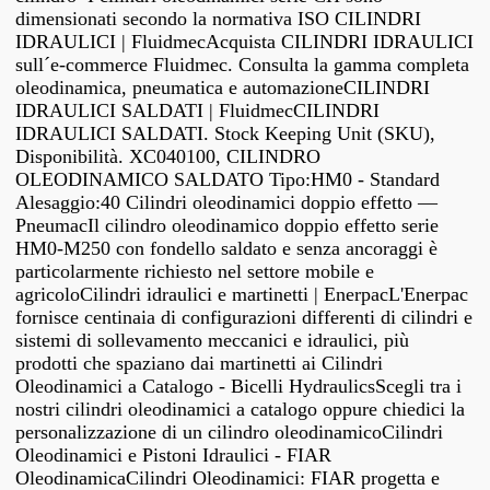
dimensionati secondo la normativa ISO CILINDRI
IDRAULICI | FluidmecAcquista CILINDRI IDRAULICI
sull´e-commerce Fluidmec. Consulta la gamma completa
oleodinamica, pneumatica e automazioneCILINDRI
IDRAULICI SALDATI | FluidmecCILINDRI
IDRAULICI SALDATI. Stock Keeping Unit (SKU),
Disponibilità. XC040100, CILINDRO
OLEODINAMICO SALDATO Tipo:HM0 - Standard
Alesaggio:40 Cilindri oleodinamici doppio effetto —
PneumacIl cilindro oleodinamico doppio effetto serie
HM0-M250 con fondello saldato e senza ancoraggi è
particolarmente richiesto nel settore mobile e
agricoloCilindri idraulici e martinetti | EnerpacL'Enerpac
fornisce centinaia di configurazioni differenti di cilindri e
sistemi di sollevamento meccanici e idraulici, più
prodotti che spaziano dai martinetti ai Cilindri
Oleodinamici a Catalogo - Bicelli HydraulicsScegli tra i
nostri cilindri oleodinamici a catalogo oppure chiedici la
personalizzazione di un cilindro oleodinamicoCilindri
Oleodinamici e Pistoni Idraulici - FIAR
OleodinamicaCilindri Oleodinamici: FIAR progetta e