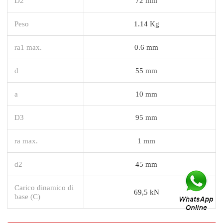
D2
72 mm
Peso
1.14 Kg
ra1 max.
0.6 mm
d
55 mm
a
10 mm
D3
95 mm
ra max.
1 mm
d2
45 mm
Carico dinamico di
69,5 kN
base (C)