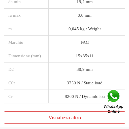
da min
19,2 mm
ra max
0,6 mm
m
0,045 kg / Weight
Marchio
FAG
Dimensione (mm)
15x35x11
D2
30,9 mm
C0r
3750 N / Static load
Cr
8200 N / Dynamic loa
Visualizza altro