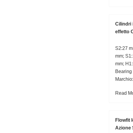
Cilindri
effetto
S2:27 m
mm; S1:
mm; H1:
Bearing
Marchio
Read Mor
Flowfit
Azione 