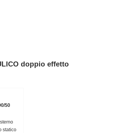
LICO doppio effetto
90/50
sterno
 statico