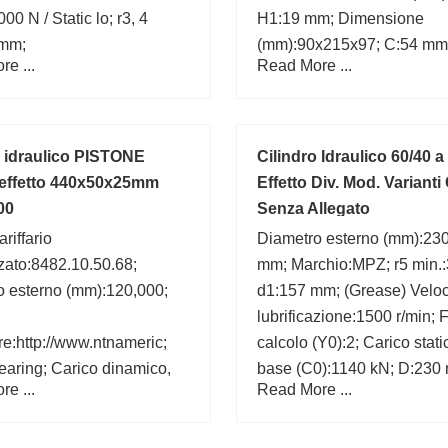
00 N / Static lo; r3, 4
H1:19 mm; Dimensione
 mm;
(mm):90x215x97; C:54 mm;
e ...
Read More ...
mm; B:97 mm;
o idraulico PISTONE
Cilindro Idraulico 60/40 
effetto 440x50x25mm
Effetto Div. Mod. Varianti
00
Senza Allegato
riffario
Diametro esterno (mm):230
zato:8482.10.50.68;
mm; Marchio:MPZ; r5 min.
o esterno (mm):120,000;
d1:157 mm; (Grease) Veloci
lubrificazione:1500 r/min; F
re:http://www.ntnameric;
calcolo (Y0):2; Carico stati
aring; Carico dinamico,
base (C0):1140 kN; D:230
e ...
Read More ...
; Categoria:Single Row
b1:11 mm;
r; Autorizzazione
:C0-Medium; a min:3.86