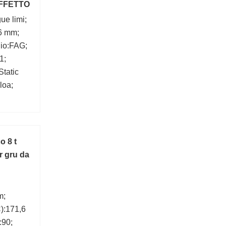
FFETTO
ue limi;
6 mm;
hio:FAG;
1;
Static
loa;
o 8 t
r gru da
m;
):171,6
:90;