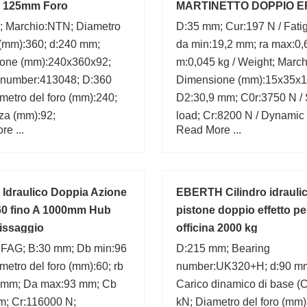
 125mm Foro
MARTINETTO DOPPIO E
; Marchio:NTN; Diametro
D:35 mm; Cur:197 N / Fatig
 (mm):360; d:240 mm;
da min:19,2 mm; ra max:0,
one (mm):240x360x92;
m:0,045 kg / Weight; Marc
 number:413048; D:360
Dimensione (mm):15x35x1
etro del foro (mm):240;
D2:30,9 mm; C0r:3750 N / 
za (mm):92;
load; Cr:8200 N / Dynamic 
e ...
Read More ...
o Idraulico Doppia Azione
EBERTH Cilindro idraulic
 60 fino A 1000mm Hub
pistone doppio effetto pe
issaggio
officina 2000 kg
:FAG; B:30 mm; Db min:96
D:215 mm; Bearing
etro del foro (mm):60; rb
number:UK320+H; d:90 m
 mm; Da max:93 mm; Cb
Carico dinamico di base (C
m; Cr:116000 N;
kN; Diametro del foro (mm)