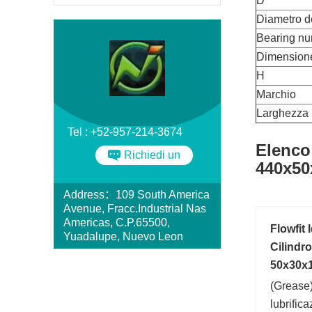
D
Diametro d
Bearing n
Dimension
H
Marchio
Larghezza
Tel : +52-957-214-3674
Elenco
Richiedi un
440x50
preventivo
Address：109 South America
Avenue, Fracc.Industrial Nas
Americas, C.P.65500,
Flowfit
Yuadalupe, Nuevo Leon
Cilindr
50x30x
(Grease)
lubrific