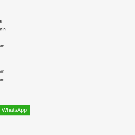
Kg
min
mm
mm
mm
WhatsApp