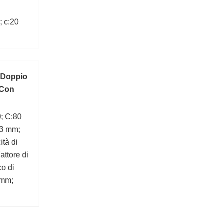
 c:20
a Doppio
 Con
; C:80
:3 mm;
tà di
attore di
co di
 mm;