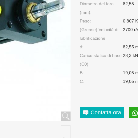
Diametro del foro
82,55
(mm):
Peso:
0,807 
(Grease) Velocità di
2700 r/
lubrificazione:
d:
82,55 
Carico statico di base
28,3 kN
(C0):
B:
19,05 
C:
19,05 
Contatta ora