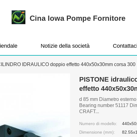
Cina Iowa Pompe Fornitore
ziendale
Notizie della società
Contattac
CILINDRO IDRAULICO doppio effetto 440x50x30mm corsa 300
PISTONE idrauli
effetto 440x50x3
d 85 mm Diametro esterno
Bearing number 51117 Di
CRAFT...
Numero di modello:
440x5
Dimensione (mm):
82.55x