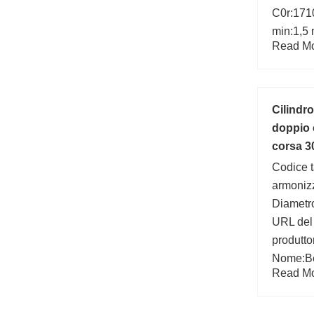
C0r:1710
min:1,5
Read Mor
Cilindr
doppio 
corsa 3
Codice ta
armoniz
Diametr
URL del
produtto
Nome:Be
Read Mor
C:77 kN
Ball Bea
interna