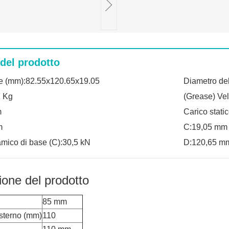
 del prodotto
e (mm):82.55x120.65x19.05
Diametro del
7 Kg
(Grease) Vel
m
Carico stati
m
C:19,05 mm
amico di base (C):30,5 kN
D:120,65 m
ione del prodotto
85 mm
sterno (mm)
110