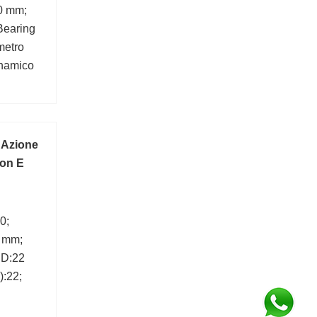
20 mm;
Bearing
metro
inamico
a Azione
Con E
0;
6 mm;
 D:22
):22;