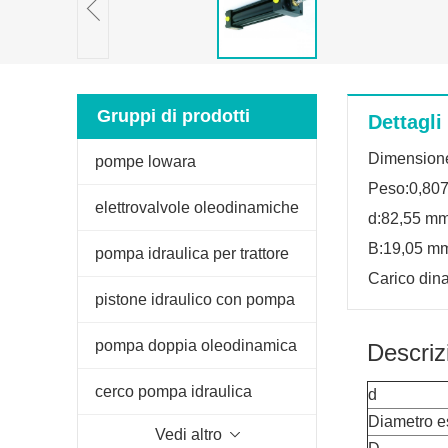
Gruppi di prodotti
Dettagli
Dimension
pompe lowara
Peso:0,80
elettrovalvole oleodinamiche
d:82,55 m
B:19,05 m
pompa idraulica per trattore
Carico din
fiat
pistone idraulico con pompa
manuale
pompa doppia oleodinamica
Descriz
per spaccalegna
cerco pompa idraulica
d
Diametro e
Vedi altro