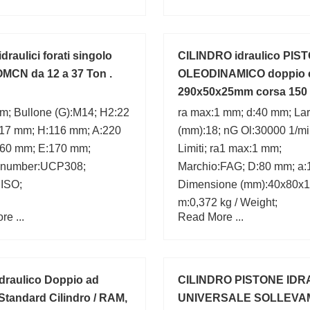
 idraulici forati singolo
CILINDRO idraulico PIS
 OMCN da 12 a 37 Ton .
OLEODINAMICO doppio e
290x50x25mm corsa 150
m; Bullone (G):M14; H2:22
ra max:1 mm; d:40 mm; La
17 mm; H:116 mm; A:220
(mm):18; nG Ol:30000 1/mi
60 mm; E:170 mm;
Limiti; ra1 max:1 mm;
 number:UCP308;
Marchio:FAG; D:80 mm; a:
:ISO;
Dimensione (mm):40x80x1
m:0,372 kg / Weight;
e ...
Read More ...
 Idraulico Doppio ad
CILINDRO PISTONE IDR
Standard Cilindro / RAM,
UNIVERSALE SOLLEVA