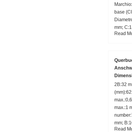
Marchio:
base (C0
Diametro
mm; C:1
Read Mor
number:
(mm):18
(mm):95
Querbuc
Anschw
Dimens
2B:32 m
(mm):62
max.:0,
max.:1 
number:
mm; B:1
Read Mor