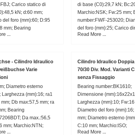
FBJ; Carico statico di
di base (C0):29,7 kN; Bc:
):48,5 kN; d:60 mm;
Marchio:NSK; Fw:25 mm; 
 del foro (mm):60; D:95
number:FWF-253020; Dia
8 mm; Bearing
del foro (mm):25; Carico d
e ...
Read More ...
N1012; Larghezza
di base (C):18,8 kN;
; Diametro esterno
;
hse - Cilindro Idraulico
Cilindro Idraulico Doppi
eißbuchse Varie
70/30 Div. Mod. Varianti 
ioni
senza Fissaggio
m; Diametro esterno
Bearing number:BK1610;
; Larghezza (mm):16; ra1
Dimensione (mm):16x22x1
6 mm; Db max:57,5 mm; ra
Larghezza (mm):10; Fw:1
mm; Bearing
Diametro del foro (mm):16;
7206BDT; Da max.:56,5
mm; Diametro esterno (mm
6 mm; Marchio:NTN;
C:10 mm; Marchio:ISO;
e ...
Read More ...