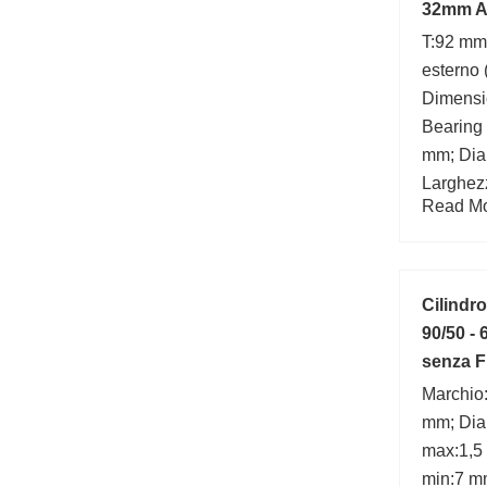
32mm A
T:92 mm
esterno
Dimensi
Bearing
mm; Diam
Larghez
Read Mor
Cilindr
90/50 -
senza F
Marchio
mm; Diam
max:1,5
min:7 m