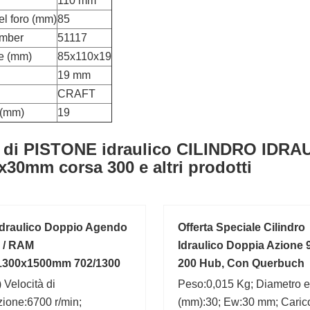
110 mm
el foro (mm)
85
umber
51117
e (mm)
85x110x19
19 mm
CRAFT
 (mm)
19
 di PISTONE idraulico CILINDRO IDRAU
x30mm corsa 300 e altri prodotti
 Idraulico Doppio Agendo
Offerta Speciale Cilindro
o / RAM
Idraulico Doppia Azione 
1300x1500mm 702/1300
200 Hub, Con Querbuch
 Velocità di
Peso:0,015 Kg; Diametro e
azione:6700 r/min;
(mm):30; Ew:30 mm; Carico