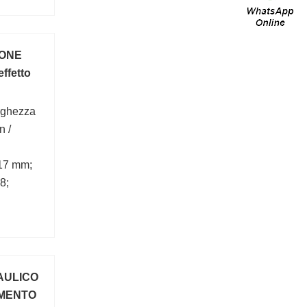
TONE
ffetto
rghezza
n /
17 mm;
8;
AULICO
MENTO