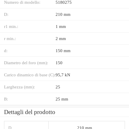
Numero di modello:
5180275
D:
210 mm
r1 min.:
1 mm
r min.:
2 mm
d:
150 mm
Diametro del foro (mm):
150
Carico dinamico di base (C):
95,7 kN
Larghezza (mm):
25
B:
25 mm
Dettagli del prodotto
D
210 mm