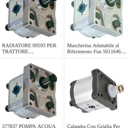
RADIATORE 09593 PER
Mascherina Adattabile al
TRATTORE
Riferimento Fiat 5011646
ADATTABILE FIAT RIF.
per Trattore Fiat Serie Oro
ORIGINALE 5153481
577837 POMPA ACQUA
Calandra Con Griglia Per