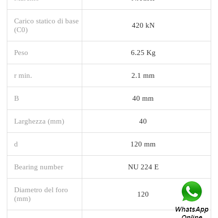
Carico statico di base
420 kN
(C0)
Peso
6.25 Kg
r min.
2.1 mm
B
40 mm
Larghezza (mm)
40
d
120 mm
Bearing number
NU 224 E
Diametro del foro
120
(mm)