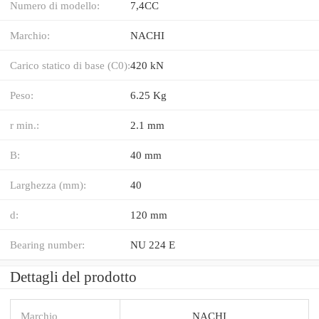
Numero di modello:
7,4CC
Marchio:
NACHI
Carico statico di base (C0):
420 kN
Peso:
6.25 Kg
r min.:
2.1 mm
B:
40 mm
Larghezza (mm):
40
d:
120 mm
Bearing number:
NU 224 E
Dettagli del prodotto
Marchio
NACHI