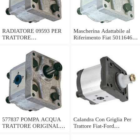
RADIATORE 09593 PER
Mascherina Adattabile al
TRATTORE
Riferimento Fiat 5011646
ADATTABILE FIAT RIF.
per Trattore Fiat Serie Oro
ORIGINALE 5153481
577837 POMPA ACQUA
Calandra Con Griglia Per
TRATTORE ORIGINALE
Trattore Fiat-Ford
OMP TRATTORE FIAT
115/901180-8830-5119664-
35-40-50-512-513 ECC.
5171767..