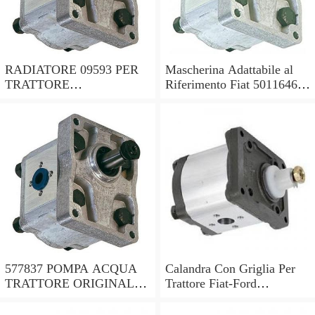
RADIATORE 09593 PER
Mascherina Adattabile al
TRATTORE
Riferimento Fiat 5011646
ADATTABILE FIAT RIF.
per Trattore Fiat Serie Oro
ORIGINALE 5153481
577837 POMPA ACQUA
Calandra Con Griglia Per
TRATTORE ORIGINALE
Trattore Fiat-Ford
OMP TRATTORE FIAT
115/901180-8830-5119664-
35-40-50-512-513 ECC.
5171767..