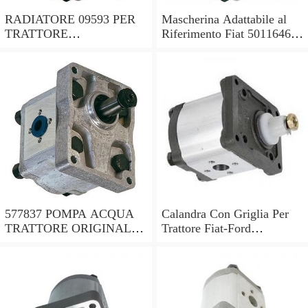
RADIATORE 09593 PER
Mascherina Adattabile al
TRATTORE
Riferimento Fiat 5011646
ADATTABILE FIAT RIF.
per Trattore Fiat Serie Oro
ORIGINALE 5153481
577837 POMPA ACQUA
Calandra Con Griglia Per
TRATTORE ORIGINALE
Trattore Fiat-Ford
OMP TRATTORE FIAT
115/901180-8830-5119664-
35-40-50-512-513 ECC.
5171767..