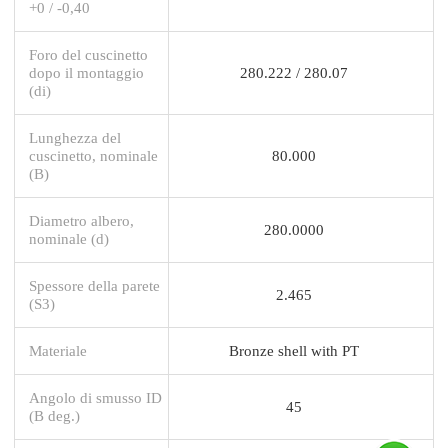
+0 / -0,40
Foro del cuscinetto
dopo il montaggio
280.222 / 280.07
(di)
Lunghezza del
cuscinetto, nominale
80.000
(B)
Diametro albero,
280.0000
nominale (d)
Spessore della parete
2.465
(S3)
Materiale
Bronze shell with PT
Angolo di smusso ID
45
(B deg.)