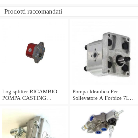
Prodotti raccomandati
Log splitter RICAMBIO
Pompa Idraulica Per
POMPA CASTING
Sollevatore A Forbice 7L 2
Alloggiamento Per Elettrico
Linee Collegamento Avvio
Idraulico (Universal)
Veloce