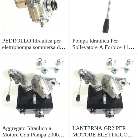
PEDROLLO Idraulica per
Pompa Idraulica Per
elettropompa sommersa da
Sollevatore A Forbice 11L
HP 2 Corpo pompa
Esposizione Rimorchio
Ribaltabile
Aggregato Idraulico a
LANTERNA GR2 PER
Motore Con Pompa 200bar
MOTORE ELETTRICO