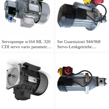
Servopumpe w164 ML 320
Set Guarnizioni 944/968
CDI servo vario parametri
Servo-Lenkgetriebe
M 642940 a0044668301
Manubrio Sinistro
7693955229