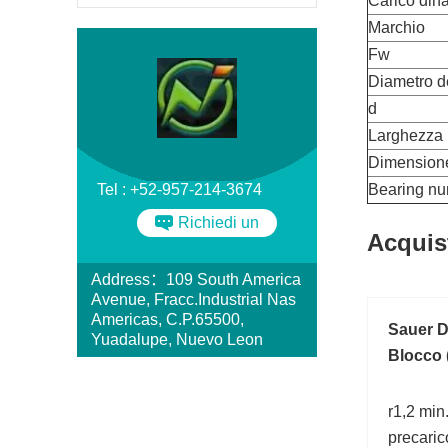
Carico din
Marchio
Fw
Diametro d
d
Larghezza
Dimension
Tel : +52-957-214-3674
Bearing n
Richiedi un
Acquis
preventivo
Address：109 South America
Avenue, Fracc.Industrial Nas
Americas, C.P.65500,
Sauer D
Yuadalupe, Nuevo Leon
Blocco 
r1,2 min
precaric