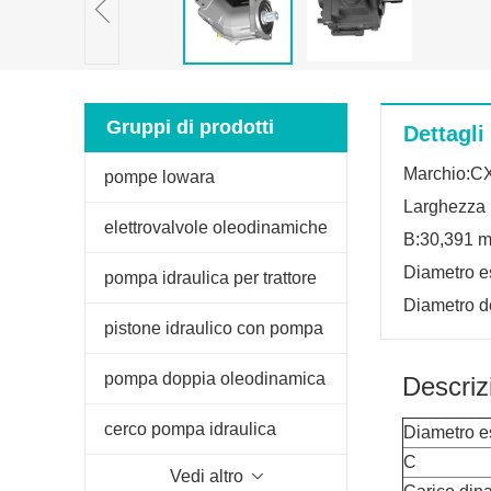
Gruppi di prodotti
Dettagli
Marchio:C
pompe lowara
Larghezza 
elettrovalvole oleodinamiche
B:30,391 
Diametro e
pompa idraulica per trattore
Diametro d
fiat
pistone idraulico con pompa
manuale
pompa doppia oleodinamica
Descriz
per spaccalegna
cerco pompa idraulica
Diametro e
C
Vedi altro