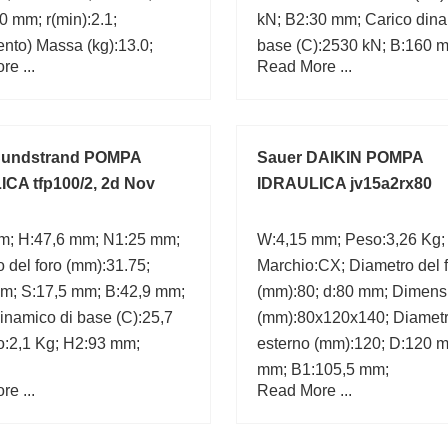
 mm; r(min):2.1;
kN; B2:30 mm; Carico dina
ento) Massa (kg):13.0;
base (C):2530 kN; B:160 
e ...
Read More ...
mm; Dimensione
(mm):240x440x160;
Sundstrand POMPA
Sauer DAIKIN POMPA
CA tfp100/2, 2d Nov
IDRAULICA jv15a2rx80
m; H:47,6 mm; N1:25 mm;
W:4,15 mm; Peso:3,26 Kg;
 del foro (mm):31.75;
Marchio:CX; Diametro del 
m; S:17,5 mm; B:42,9 mm;
(mm):80; d:80 mm; Dimens
inamico di base (C):25,7
(mm):80x120x140; Diamet
o:2,1 Kg; H2:93 mm;
esterno (mm):120; D:120 m
mm; B1:105,5 mm;
e ...
Read More ...