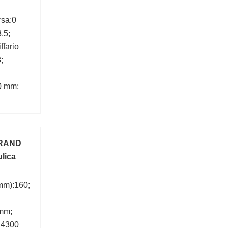
rsa:0
.5;
ffario
;
0 mm;
RAND
lica
mm):160;
mm;
):4300