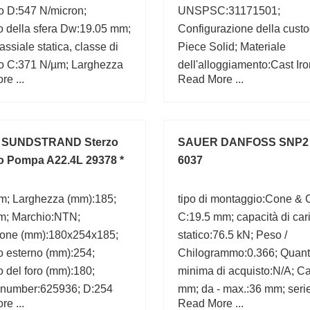
o D:547 N/micron;
UNSPSC:31171501;
o della sfera Dw:19.05 mm;
Configurazione della custo
assiale statica, classe di
Piece Solid; Materiale
co C:371 N/µm; Larghezza
dell'alloggiamento:Cast Iro
e ...
Read More ...
 Classe di precarico D -
Categoria:Flange Block Be
 N; Dimensione
d:50 mm;
0x170x28; C1:7.32 mm;
 SUNDSTRAND Sterzo
SAUER DANFOSS SNP2 / 
co Pompa A22.4L 29378 *
6037
m; Larghezza (mm):185;
tipo di montaggio:Cone & 
m; Marchio:NTN;
C:19.5 mm; capacità di car
one (mm):180x254x185;
statico:76.5 kN; Peso /
o esterno (mm):254;
Chilogrammo:0.366; Quant
 del foro (mm):180;
minima di acquisto:N/A; Ca
 number:625936; D:254
mm; da - max.:36 mm; seri
e ...
Read More ...
capacità di carico dinamic