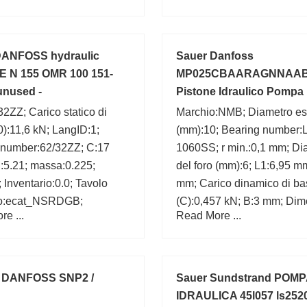
kN; Fattore di calcolo - Y0:
DANFOSS hydraulic
Sauer Danfoss
 N 155 OMR 100 151-
MP025CBAARAGNNAA
unused -
Pistone Idraulico Pompa
2059
32ZZ; Carico statico di
Marchio:NMB; Diametro es
):11,6 kN; LangID:1;
(mm):10; Bearing number:L
 number:62/32ZZ; C:17
1060SS; r min.:0,1 mm; Di
:5.21; massa:0.225;
del foro (mm):6; L1:6,95 m
; Inventario:0.0; Tavolo
mm; Carico dinamico di ba
to:ecat_NSRDGB;
(C):0,457 kN; B:3 mm; Di
e ...
Read More ...
(mm):6x10x3;
DANFOSS SNP2 /
Sauer Sundstrand POMP
IDRAULICA 45l057 ls2520