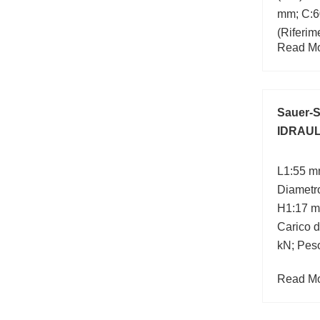
mm; C:60
(Riferim
Read Mor
Sauer-
IDRAULI
L1:55 m
Diametro
H1:17 m
Carico d
kN; Pes
Read Mor