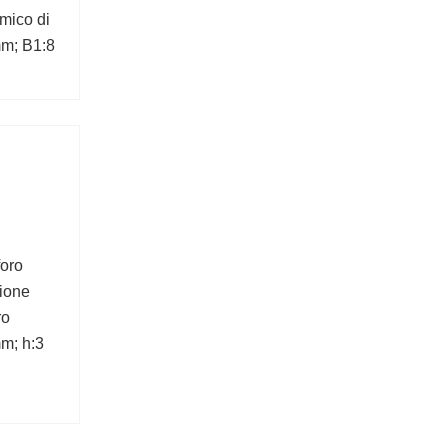
mico di
mm; B1:8
foro
ione
ro
m; h:3