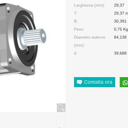
Larghezza (mm):
29,37
T:
29,37 
B:
30,391
Peso:
0,75 Kg
Diametro esterno
84,138
(mm):
d:
39,688
Contatta ora