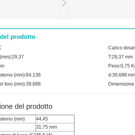
 del prodotto
X
Carico dina
(mm):29,37
T:29,37 mm
mm
Peso:0,75 K
sterno (mm):84,138
d:39,688 m
el foro (mm):39,688
Dimensione
ione del prodotto
sterno (mm)
44,45
31,75 mm