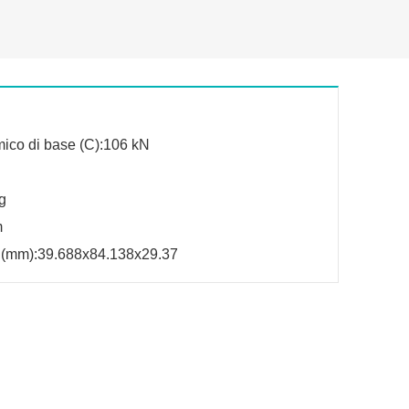
mico di base (C):106 kN
g
m
 (mm):39.688x84.138x29.37