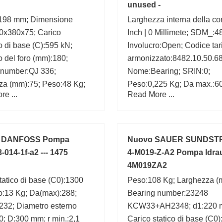
unused -
:198 mm; Dimensione
Larghezza interna della co
0x380x75; Carico
Inch | 0 Millimete; SDM_:48
 di base (C):595 kN;
Involucro:Open; Codice tari
 del foro (mm):180;
armonizzato:8482.10.50.68
 number:QJ 336;
Nome:Bearing; SRIN:0;
za (mm):75; Peso:48 Kg;
Peso:0,225 Kg; Da max.:6
e ...
Read More ...
m; a:196,1 mm; (Grease)
d:32 mm; yobi:62/32;
 di lubrificazione:1 300
 DANFOSS Pompa
Nuovo SAUER SUNDST
-014-1f-a2 --- 1475
4-M019-Z-A2 Pompa Idrau
4M019ZA2
tatico di base (C0):1300
Peso:108 Kg; Larghezza (
o:13 Kg; Da(max):288;
Bearing number:23248
232; Diametro esterno
KCW33+AH2348; d1:220 
; D:300 mm; r min.:2,1
Carico statico di base (C0