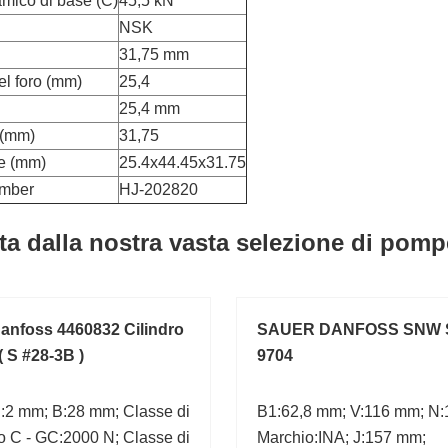
amico di base (C)
45,5 kN
NSK
31,75 mm
el foro (mm)
25,4
25,4 mm
 (mm)
31,75
e (mm)
25.4x44.45x31.75
umber
HJ-202820
ta dalla nostra vasta selezione di pomp
anfoss 4460832 Cilindro
SAUER DANFOSS SNW S
( S #28-3B )
9704
.:2 mm; B:28 mm; Classe di
B1:62,8 mm; V:116 mm; N
o C - GC:2000 N; Classe di
Marchio:INA; J:157 mm;