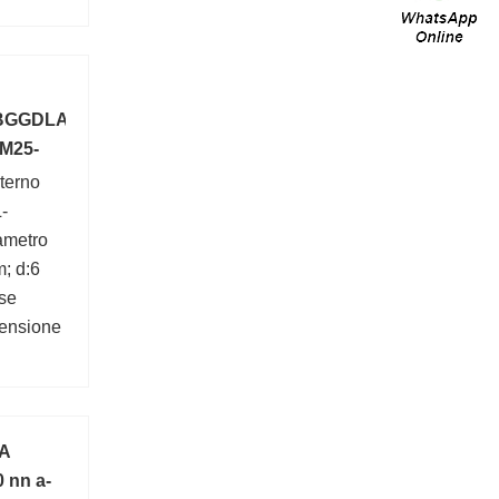
0.9;
BGGDLAFFANNN
 M25-
terno
-
ametro
m; d:6
se
mensione
A
 nn a-