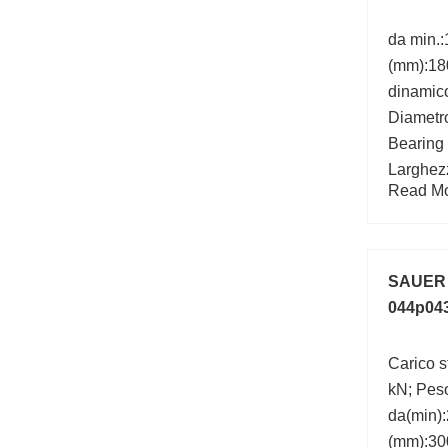
da min.
(mm):18
dinamico
Diametro
Bearing
Larghez
Read Mor
d:180 m
Velocità
r/min;
SAUER
044p043
Carico s
kN; Pes
da(min):
(mm):300