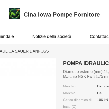
Cina Iowa Pompe Fornitore
ziendale
Notizie della società
Contattac
RAULICA SAUER DANFOSS
POMPA IDRAULI
Diametro esterno (mm) 44,
Marchio NSK Fw 31,75 mm 
Marchio:
Danfos
Marchio:
CX
Carico dinamico di
106 kN
base (C):