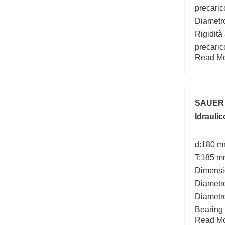
precaric
Diametr
Rigidità 
precari
Read Mor
(mm):28;
GD:4000
(mm):23
SAUER
Idrauli
d:180 m
T:185 m
Dimensi
Diametr
Diametro
Bearing
Read Mor
mm;