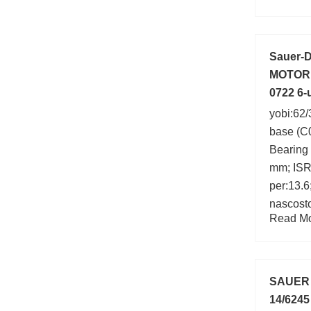
Sauer-
MOTORE
0722 6-
yobi:62/
base (C0
Bearing
mm; ISR
per:13.6
nascos
Read Mor
SAUER 
14/6245