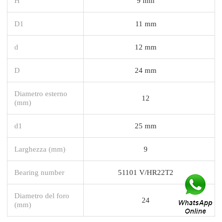
H
9 mm
D1
11 mm
d
12 mm
D
24 mm
Diametro esterno
12
(mm)
d1
25 mm
Larghezza (mm)
9
Bearing number
51101 V/HR22T2
Diametro del foro
24
(mm)