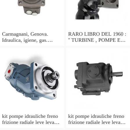
Carmagnani, Genova.
RARO LIBRO DEL 1960 :
Idraulica, igiene, gas.
'' TURBINE , POMPE ED
Pompe idrauliche. Catalogo
ALTRE MACCHINE
1913
IDRAULICHE '' !
kit pompe idrauliche freno
kit pompe idrauliche freno
frizione radiale leve leva
frizione radiale leve leva
CNC pompa idraulica nero
CNC pompa idraulica oro