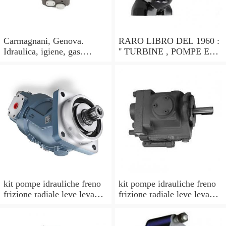
Carmagnani, Genova.
RARO LIBRO DEL 1960 :
Idraulica, igiene, gas.
'' TURBINE , POMPE ED
Pompe idrauliche. Catalogo
ALTRE MACCHINE
1913
IDRAULICHE '' !
kit pompe idrauliche freno
kit pompe idrauliche freno
frizione radiale leve leva
frizione radiale leve leva
CNC pompa idraulica nero
CNC pompa idraulica oro