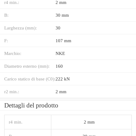
r4 min.:
2 mm
B:
30 mm
Larghezza (mm):
30
F:
107 mm
Marchio:
NKE
Diametro esterno (mm):
160
Carico statico di base (C0):
222 kN
r2 min.:
2 mm
Dettagli del prodotto
r4 min.
2 mm