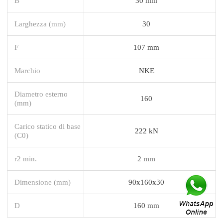
B
30 mm
Larghezza (mm)
30
F
107 mm
Marchio
NKE
Diametro esterno
160
(mm)
Carico statico di base
222 kN
(C0)
r2 min.
2 mm
Dimensione (mm)
90x160x30
D
160 mm