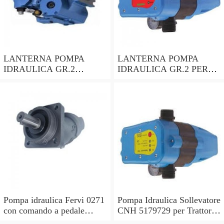
LANTERNA POMPA
LANTERNA POMPA
IDRAULICA GR.2
IDRAULICA GR.2 PER
ALBERO CILINDRICO
MOTORI CON ALBERO
DA 28,5mm PER
CONICO 24mm
MOTORE HONDA GX690
LOMBARDINI ACME
Pompa idraulica Fervi 0271
Pompa Idraulica Sollevatore
con comando a pedale
CNH 5179729 per Trattori
pressione 63,7 Mpa -
Laverda 3560AL L517