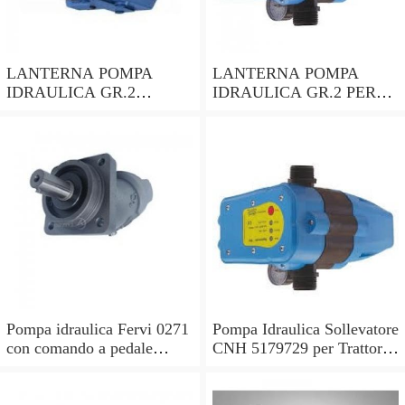
LANTERNA POMPA
LANTERNA POMPA
IDRAULICA GR.2
IDRAULICA GR.2 PER
ALBERO CILINDRICO
MOTORI CON ALBERO
DA 28,5mm PER
CONICO 24mm
MOTORE HONDA GX690
LOMBARDINI ACME
Pompa idraulica Fervi 0271
Pompa Idraulica Sollevatore
con comando a pedale
CNH 5179729 per Trattori
pressione 63,7 Mpa -
Laverda 3560AL L517
SerieTN