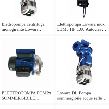
Elettropompa centrifuga
Elettropompa Lowara inox
monogirante Lowara
3HM5 HP 1,00 Autoclave
CEAM pompa monofase
Pompa per acqua
acciaio inox 304
multistadio
ELETTROPOMPA POMPA
Lowara DL Pompa
SOMMERGIBILE
sommergibile acque reflue
LOWARA DOC7 VX per
DLM 90/A CG 0,6KW
drenaggio HP 0,75 VOLT
0,8HP 1x230V 50Hz