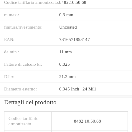
Codice tariffario armonizzato:
8482.10.50.68
ra max.:
0.3 mm
finitura/rivestimento::
Uncoated
EAN:
7316571853147
da min.:
11 mm
Fattore di calcolo kr:
0.025
D2 ≈:
21.2 mm
Diametro esterno:
0.945 Inch | 24 Mill
Dettagli del prodotto
Codice tariffario
8482.10.50.68
armonizzato