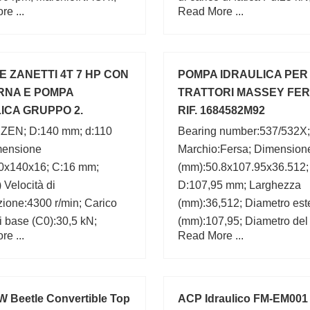
e ...
Read More ...
i filetto/smussola:2.1 mm;
statico nominale di base 
3.5 mm; Capacità di carico
kN; Da max.:138.5 mm;
86,500 N; r min.:2.1 mm;
 ZANETTI 4T 7 HP CON
POMPA IDRAULICA PER
RNA E POMPA
TRATTORI MASSEY FE
ICA GRUPPO 2.
RIF. 1684582M92
INAMICA
:ZEN; D:140 mm; d:110
Bearing number:537/532X;
ensione
Marchio:Fersa; Dimension
0x140x16; C:16 mm;
(mm):50.8x107.95x36.512;
 Velocità di
D:107,95 mm; Larghezza
azione:4300 r/min; Carico
(mm):36,512; Diametro est
di base (C0):30,5 kN;
(mm):107,95; Diametro del 
e ...
Read More ...
za (mm):16; Diametro
(mm):50,8; d:50,8 mm;
 (mm):140; Bearing
:S61822-2RS;
W Beetle Convertible Top
ACP Idraulico FM-EM001