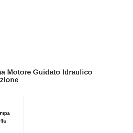
na Motore Guidato Idraulico
azione
pompa
ffa