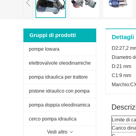
Gruppi di prodotti
Dettagli
D2:27,2 m
pompe lowara
Diametro d
elettrovalvole oleodinamiche
D:21 mm
C1:9 mm
pompa idraulica per trattore
Marchio:C
fiat
pistone idraulico con pompa
manuale
pompa doppia oleodinamica
Descriz
per spaccalegna
cerco pompa idraulica
Limite di ca
Carico din
Vedi altro