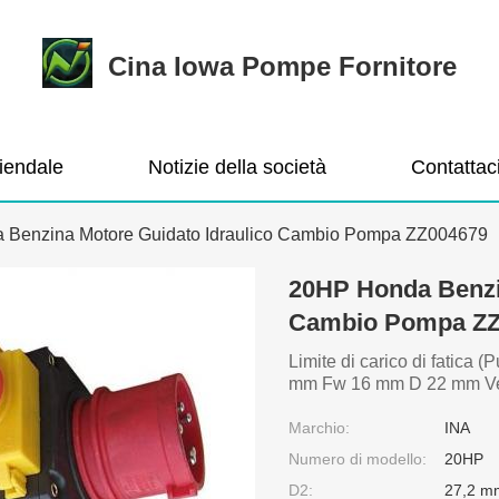
Cina Iowa Pompe Fornitore
ziendale
Notizie della società
Contattac
 Benzina Motore Guidato Idraulico Cambio Pompa ZZ004679
20HP Honda Benzin
Cambio Pompa ZZ
Limite di carico di fatica 
mm Fw 16 mm D 22 mm Veloci
Marchio:
INA
Numero di modello:
20HP
D2:
27,2 m