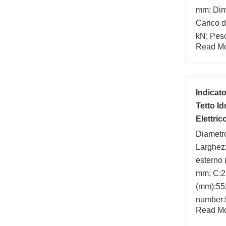
mm; Dim
Carico d
kN; Peso
Read Mor
di base 
Indicat
Tetto I
Elettri
Diametro
Larghez
esterno
mm; C:2
(mm):55
number:
Read Mor
d:55 mm