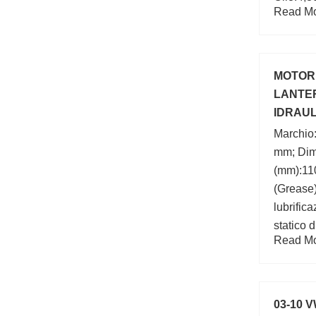
Read Mor
Raggio d
b (min):
statico:
MOTORE
LANTE
IDRAUL
OLEOD
Marchio
mm; Dim
(mm):11
(Grease)
lubrific
statico 
Read Mor
Larghez
esterno
number
03-10 V