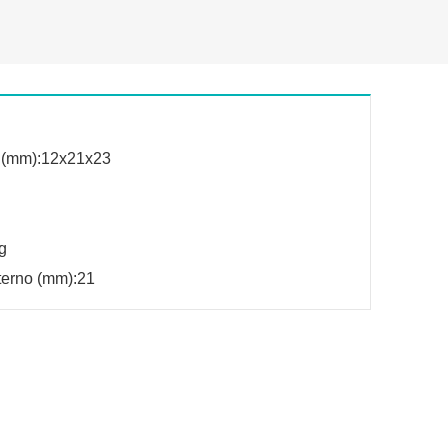
 (mm):12x21x23
g
terno (mm):21