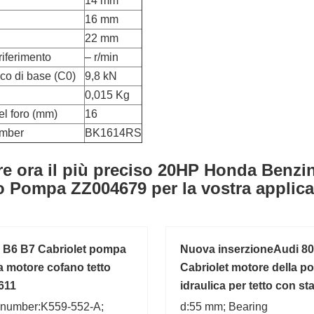
14 mm
16 mm
22 mm
riferimento
– r/min
ico di base (C0)
9,8 kN
0,015 Kg
el foro (mm)
16
umber
BK1614RS
re ora il più preciso 20HP Honda Benzi
 Pompa ZZ004679 per la vostra applic
 B6 B7 Cabriolet pompa
Nuova inserzioneAudi 80
ca motore cofano tetto
Cabriolet motore della 
611
idraulica per tetto con sta
8G0810654B
 number:K559-552-A;
d:55 mm; Bearing