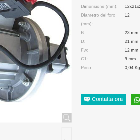
Dimensione (mm):
12x21x
Diametro del foro
12
(mm):
B:
23 mm
D:
21 mm
Fw:
12 mm
C1:
9 mm
Peso:
0,04 Kg
Contatta ora