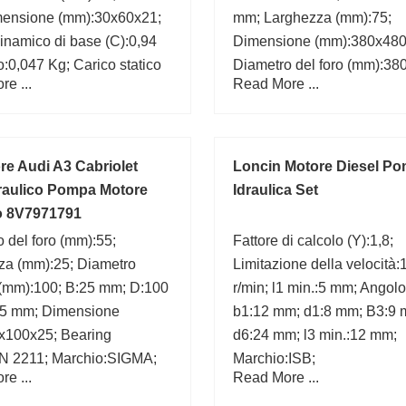
ensione (mm):30x60x21;
mm; Larghezza (mm):75;
inamico di base (C):0,94
Dimensione (mm):380x480
:0,047 Kg; Carico statico
Diametro del foro (mm):380
e ...
Read More ...
(C0):0,755 kN;
Marchio:ISO; C:75 mm;
ore Audi A3 Cabriolet
Loncin Motore Diesel P
draulico Pompa Motore
Idraulica Set
co 8V7971791
 del foro (mm):55;
Fattore di calcolo (Y):1,8;
za (mm):25; Diametro
Limitazione della velocità
 (mm):100; B:25 mm; D:100
r/min; l1 min.:5 mm; Angolo:
5 mm; Dimensione
b1:12 mm; d1:8 mm; B3:9 
x100x25; Bearing
d6:24 mm; l3 min.:12 mm;
N 2211; Marchio:SIGMA;
Marchio:ISB;
e ...
Read More ...
;