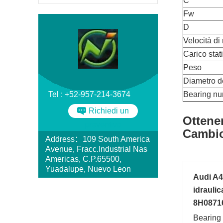
C
Fw
D
Velocità di 
Carico stat
Peso
Diametro d
Tel : +52-957-214-3674
Bearing n
Richiedi un
Ottene
preventivo
Cambio
Address：109 South America
Avenue, Fracc.Industrial Nas
Americas, C.P.65500,
Yuadalupe, Nuevo Leon
Audi A4
idrauli
8H0871
Bearing