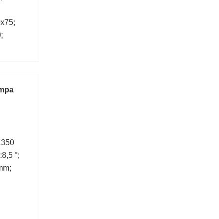
x75;
;
ompa
:1350
8,5 °;
mm;