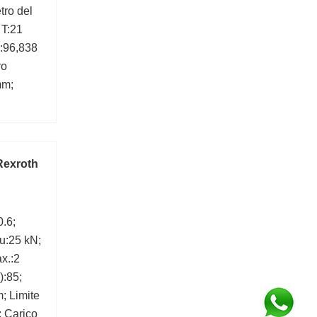
ro del
 T:21
:96,838
ro
mm;
Rexroth
0.6;
Pu:25 kN;
x.:2
):85;
; Limite
; Carico