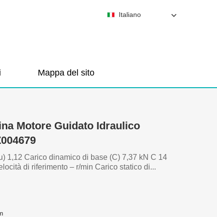
Italiano
i
Mappa del sito
a Motore Guidato Idraulico
004679
(Pu) 1,12 Carico dinamico di base (C) 7,37 kN C 14
tà di riferimento – r/min Carico statico di...
m