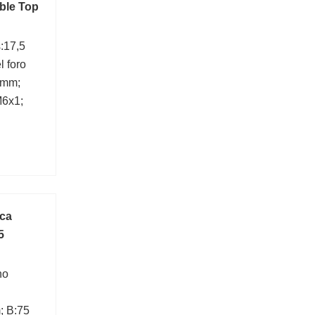
ble Top
:17,5
 foro
 mm;
M6x1;
ica
5
no
; B:75