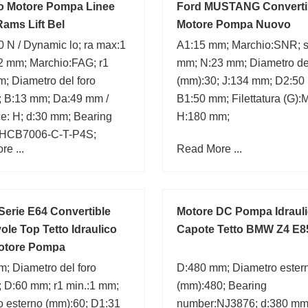
co Motore Pompa Linee
Ford MUSTANG Converti
ams Lift Bel
Motore Pompa Nuovo
 N / Dynamic lo; ra max:1
A1:15 mm; Marchio:SNR; s
2 mm; Marchio:FAG; r1
mm; N:23 mm; Diametro del
; Diametro del foro
(mm):30; J:134 mm; D2:50
; B:13 mm; Da:49 mm /
B1:50 mm; Filettatura (G):
e: H; d:30 mm; Bearing
H:180 mm;
:HCB7006-C-T-P4S;
e ...
Read More ...
erie E64 Convertible
Motore DC Pompa Idraul
ole Top Tetto Idraulico
Capote Tetto BMW Z4 E8
Motore Pompa
; Diametro del foro
D:480 mm; Diametro ester
; D:60 mm; r1 min.:1 mm;
(mm):480; Bearing
o esterno (mm):60; D1:31
number:NJ3876; d:380 mm