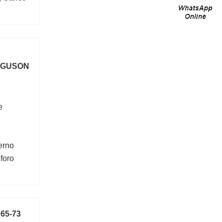
C0:200
RGUSON
e
erno
foro
 65-73