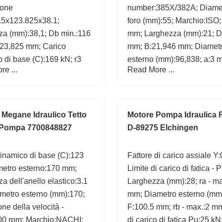
ione
number:385X/382A; Diamet
.5x123.825x38.1;
foro (mm):55; Marchio:ISO;
za (mm):38,1; Db min.:116
mm; Larghezza (mm):21; D
23,825 mm; Carico
mm; B:21,946 mm; Diamet
 di base (C):169 kN; r3
esterno (mm):96,838; a:3 
e ...
Read More ...
 mm; d1:92,8 mm; Fattore
lo (e):0,35; C:30,163 mm;
 Megane Idraulico Tetto
Motore Pompa Idraulica 
 Pompa 7700848827
D-89275 Elchingen
inamico di base (C):123
Fattore di carico assiale Y:
metro esterno:170 mm;
Limite di carico di fatica - 
a dell'anello elastico:3.1
Larghezza (mm):28; ra - ma
metro esterno (mm):170;
mm; Diametro esterno (mm
one della velocità -
F:100.5 mm; rb - max.:2 mm
800 rpm; Marchio:NACHI;
di carico di fatica Pu:25 kN