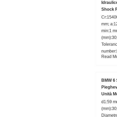
Idrauli
Shock R
Cr:15400
mm; a:1
min:1 mm
(mm):30
Toleranc
number
Read Mor
BMW 6 S
Pieghev
Unità 
d1:59 mm
(mm):30
Diametr