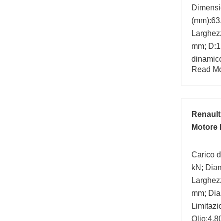
Dimens
(mm):63
Larghez
mm; D:1
dinamico
Read Mor
min.:3,3
di calco
Renault
Motore
Carico d
kN; Dia
Larghezz
mm; Dia
Limitazi
Olio:4,