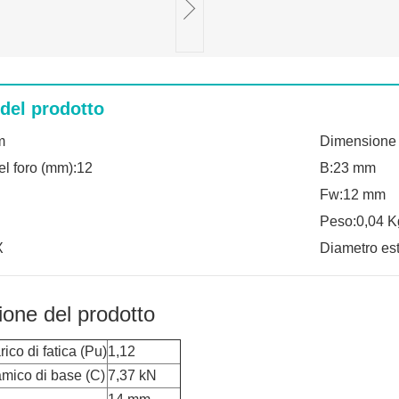
 del prodotto
m
Dimensione
el foro (mm):12
B:23 mm
Fw:12 mm
Peso:0,04 K
X
Diametro es
ione del prodotto
rico di fatica (Pu)
1,12
amico di base (C)
7,37 kN