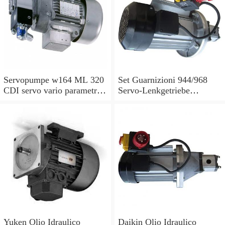
Servopumpe w164 ML 320
Set Guarnizioni 944/968
CDI servo vario parametri
Servo-Lenkgetriebe
M 642940 a0044668301
Manubrio Sinistro
7693955229
Yuken Olio Idraulico
Daikin Olio Idraulico