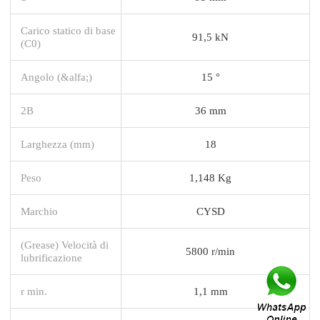
Carico statico di base
91,5 kN
(C0)
Angolo (&alfa;)
15 °
2B
36 mm
Larghezza (mm)
18
Peso
1,148 Kg
Marchio
CYSD
(Grease) Velocità di
5800 r/min
lubrificazione
r min.
1,1 mm