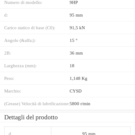
Numero di modello:
9HP
d:
95 mm
Carico statico di base (C0):
91,5 kN
Angolo (&alfa;):
15 °
2B:
36 mm
Larghezza (mm):
18
Peso:
1,148 Kg
Marchio:
CYSD
(Grease) Velocità di lubrificazione:
5800 r/min
Dettagli del prodotto
d
95 mm