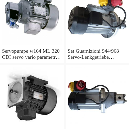
Servopumpe w164 ML 320
Set Guarnizioni 944/968
CDI servo vario parametri
Servo-Lenkgetriebe
M 642940 a0044668301
Manubrio Sinistro
7693955229