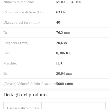
Numero di modello:
MOD.65845100
Carico statico di base (C0):
63 kN
Diametro del foro (mm):
40
D:
76,2 mm
Larghezza (mm):
20,638
Peso:
0,386 Kg
Marchio:
FBJ
B:
20,94 mm
(Grease) Velocità di lubrificazione:
5000 r/min
Dettagli del prodotto
Carico statico di base