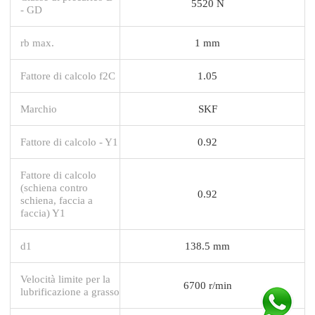
5520 N
- GD
rb max.
1 mm
Fattore di calcolo f2C
1.05
Marchio
SKF
Fattore di calcolo - Y1
0.92
Fattore di calcolo
(schiena contro
0.92
schiena, faccia a
faccia) Y1
d1
138.5 mm
Velocità limite per la
6700 r/min
lubrificazione a grasso