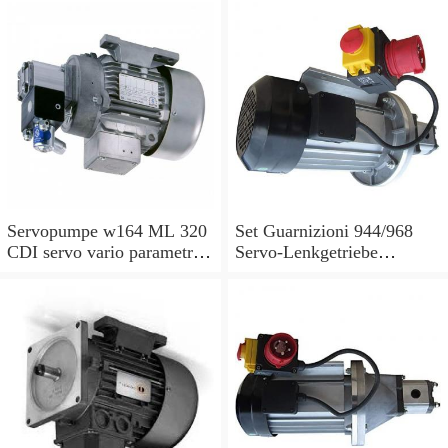
Servopumpe w164 ML 320
Set Guarnizioni 944/968
CDI servo vario parametri
Servo-Lenkgetriebe
M 642940 a0044668301
Manubrio Sinistro
7693955229