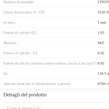
Numero di modello:
LTIS7
Classe di precarico D - GD:
5520 N
rb max.:
1 mm
Fattore di calcolo f2C:
1.05
Marchio:
SKF
Fattore di calcolo - Y1:
0.92
Fattore di calcolo (schiena contro schiena, faccia a faccia) Y1:
0.92
d1:
138.5
Velocità limite per la lubrificazione a grasso:
6700 r
Dettagli del prodotto
Classe di precarico D