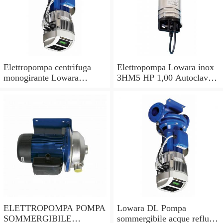
Elettropompa centrifuga
Elettropompa Lowara inox
monogirante Lowara
3HM5 HP 1,00 Autoclave
CEAM pompa monofase
Pompa per acqua
acciaio inox 304
multistadio
ELETTROPOMPA POMPA
Lowara DL Pompa
SOMMERGIBILE
sommergibile acque reflue