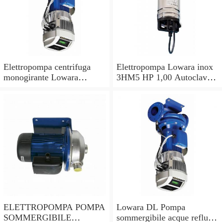
Elettropompa centrifuga
Elettropompa Lowara inox
monogirante Lowara
3HM5 HP 1,00 Autoclave
CEAM pompa monofase
Pompa per acqua
acciaio inox 304
multistadio
ELETTROPOMPA POMPA
Lowara DL Pompa
SOMMERGIBILE
sommergibile acque reflue