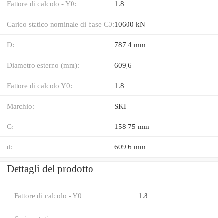
Fattore di calcolo - Y0:
1.8
Carico statico nominale di base C0:
10600 kN
D:
787.4 mm
Diametro esterno (mm):
609,6
Fattore di calcolo Y0:
1.8
Marchio:
SKF
C:
158.75 mm
d:
609.6 mm
Dettagli del prodotto
Fattore di calcolo - Y0
1.8