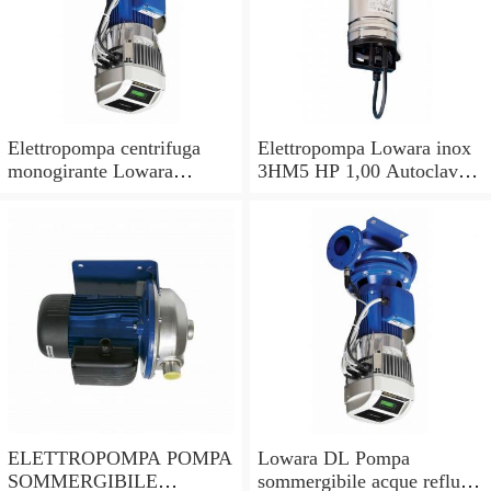
Elettropompa centrifuga
Elettropompa Lowara inox
monogirante Lowara
3HM5 HP 1,00 Autoclave
CEAM pompa monofase
Pompa per acqua
acciaio inox 304
multistadio
ELETTROPOMPA POMPA
Lowara DL Pompa
SOMMERGIBILE
sommergibile acque reflue