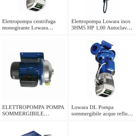
Elettropompa centrifuga
Elettropompa Lowara inox
monogirante Lowara
3HM5 HP 1,00 Autoclave
CEAM pompa monofase
Pompa per acqua
acciaio inox 304
multistadio
ELETTROPOMPA POMPA
Lowara DL Pompa
SOMMERGIBILE
sommergibile acque reflue
LOWARA DOC7 VX per
DLM 90/A CG 0,6KW
drenaggio HP 0,75 VOLT
0,8HP 1x230V 50Hz
220