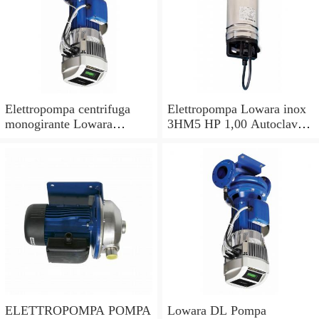
Elettropompa centrifuga
Elettropompa Lowara inox
monogirante Lowara
3HM5 HP 1,00 Autoclave
CEAM pompa monofase
Pompa per acqua
acciaio inox 304
multistadio
ELETTROPOMPA POMPA
Lowara DL Pompa