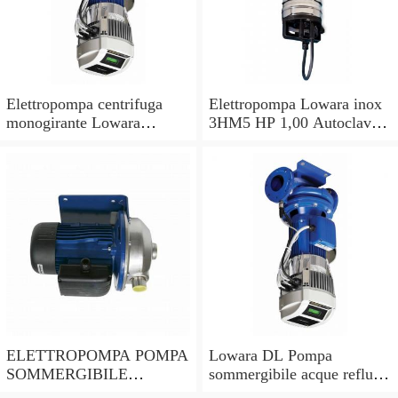
Elettropompa centrifuga
Elettropompa Lowara inox
monogirante Lowara
3HM5 HP 1,00 Autoclave
CEAM pompa monofase
Pompa per acqua
acciaio inox 304
multistadio
ELETTROPOMPA POMPA
Lowara DL Pompa
SOMMERGIBILE
sommergibile acque reflue
LOWARA DOC7 VX per
DLM 90/A CG 0,6KW