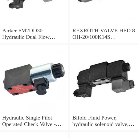
Parker FM2DD30
REXROTH VALVE HED 8
Hydraulic Dual Flow
OH-20/100K14S
Control Valve Cetop
(R901095375)
Solenoid 5000PSI 345 Bar
Hydraulic Single Pilot
Bifold Fluid Power,
Operated Check Valve -
hydraulic solenoid valve,
3/8" BSP
SVP8003/NC/05/S-
24VDC/90F, NEW