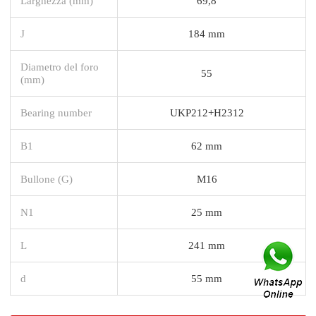
Larghezza (mm)
69,8
J
184 mm
Diametro del foro
55
(mm)
Bearing number
UKP212+H2312
B1
62 mm
Bullone (G)
M16
N1
25 mm
L
241 mm
d
55 mm