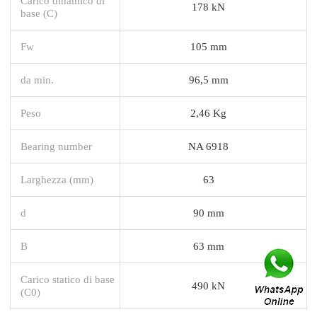
Carico dinamico di
178 kN
base (C)
Fw
105 mm
da min.
96,5 mm
Peso
2,46 Kg
Bearing number
NA 6918
Larghezza (mm)
63
d
90 mm
B
63 mm
Carico statico di base
490 kN
(C0)