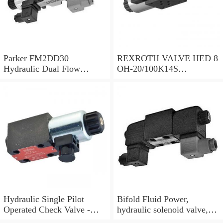
Parker FM2DD30
REXROTH VALVE HED 8
Hydraulic Dual Flow
OH-20/100K14S
Control Valve Cetop
(R901095375)
Solenoid 5000PSI 345 Bar
Hydraulic Single Pilot
Bifold Fluid Power,
Operated Check Valve -
hydraulic solenoid valve,
3/8" BSP
SVP8003/NC/05/S-