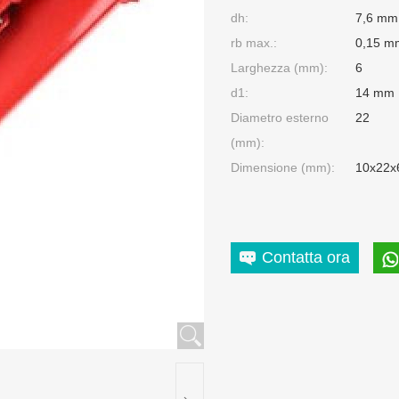
dh:
7,6 mm
rb max.:
0,15 m
Larghezza (mm):
6
d1:
14 mm
Diametro esterno
22
(mm):
Dimensione (mm):
10x22x
Contatta ora