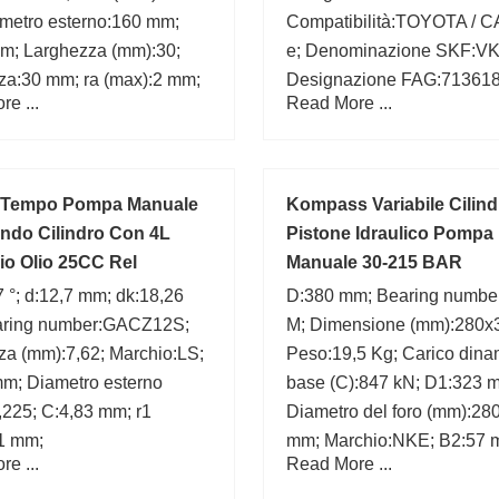
metro esterno:160 mm;
Compatibilità:TOYOTA / C
m; Larghezza (mm):30;
e; Denominazione SKF:VK
za:30 mm; ra (max):2 mm;
Designazione FAG:713618
e ...
Read More ...
 number:7218;
 Tempo Pompa Manuale
Kompass Variabile Cilind
ndo Cilindro Con 4L
Pistone Idraulico Pompa
io Olio 25CC Rel
Manuale 30-215 BAR
 °; d:12,7 mm; dk:18,26
D:380 mm; Bearing numbe
ring number:GACZ12S;
M; Dimensione (mm):280x
za (mm):7,62; Marchio:LS;
Peso:19,5 Kg; Carico dina
mm; Diametro esterno
base (C):847 kN; D1:323 
,225; C:4,83 mm; r1
Diametro del foro (mm):280
51 mm;
mm; Marchio:NKE; B2:57 
e ...
Read More ...