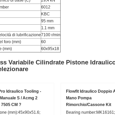
amico di base (C)
29,4 kN
umber
6012
KBC
95 mm
1.1 mm
locità di lubrificazione
7100 r/min
el foro (mm)
60
e (mm)
60x95x18
s Variabile Cilindrate Pistone Idraul
lezionare
ro Idraulico Tooling -
Flowfit Idraulico Doppio
Manuale S / Acmg 2
Mano Pompa
à 7505 CM ?
Rimorchio/Cassone Kit
one (mm):45x90x51.6;
Bearing number:MK16161;