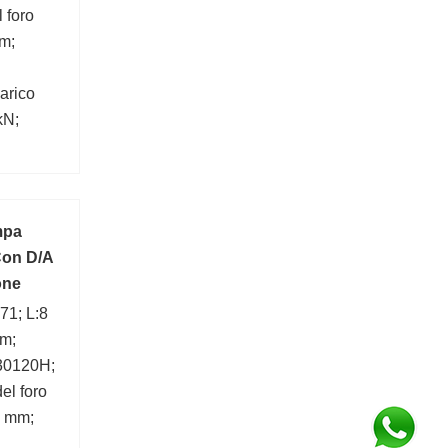
 foro
m;
arico
kN;
00;
mpa
Con D/A
one
71; L:8
mm;
30120H;
el foro
5 mm;