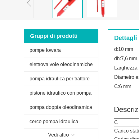
Gruppi di prodotti
Dettagli
d:10 mm
pompe lowara
dh:7,6 mm
elettrovalvole oleodinamiche
Larghezza 
Diametro e
pompa idraulica per trattore
C:6 mm
fiat
pistone idraulico con pompa
manuale
pompa doppia oleodinamica
Descriz
per spaccalegna
cerco pompa idraulica
C
Carico stat
Vedi altro