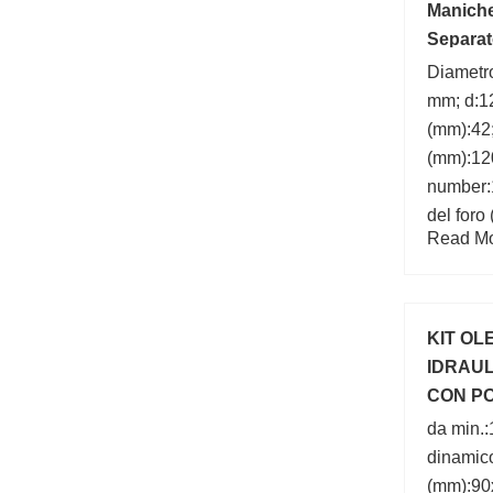
Maniche
Separa
Diametr
mm; d:1
(mm):42
(mm):12
number:
del foro
Read Mor
KIT OL
IDRAU
CON PO
VALVO
da min.:
dinamic
(mm):90