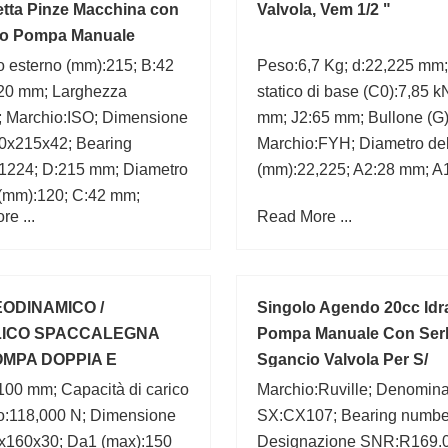
tta Pinze Macchina con
Valvola, Vem 1/2 "
to Pompa Manuale
o esterno (mm):215; B:42
Peso:6,7 Kg; d:22,225 mm;
20 mm; Larghezza
statico di base (C0):7,85 k
; Marchio:ISO; Dimensione
mm; J2:65 mm; Bullone (G
0x215x42; Bearing
Marchio:FYH; Diametro del
1224; D:215 mm; Diametro
(mm):22,225; A2:28 mm; A
 (mm):120; C:42 mm;
e ...
Read More ...
EODINAMICO /
Singolo Agendo 20cc Idr
LICO SPACCALEGNA
Pompa Manuale Con Ser
MPA DOPPIA E
Sgancio Valvola Per S/
LA INCORPORATA
100 mm; Capacità di carico
Marchio:Ruville; Denomin
o:118,000 N; Dimensione
SX:CX107; Bearing numbe
x160x30; Da1 (max):150
Designazione SNR:R169.0