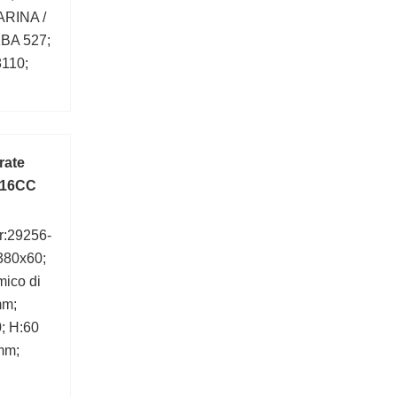
ARINA /
BA 527;
110;
rate
 16CC
r:29256-
380x60;
mico di
mm;
; H:60
mm;