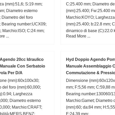
za (mm):51,6; S:19 mm;
C:25.400 mm; Diametro del
mm; Diametro esterno
(mm):25.400; Fw:25.400 m
 Diametro del foro
Marchio:KOYO; Larghezza
; Bearing number:UCX09;
(mm):25.400; b:22.8 mm; C
; Marchio:ISO; C:24 mm;
dinamico di base (C):22.0 
e ...
Read More ...
D:31.750 mm; Dimensione
(mm):25.400x31.750x25.4
Agendo 20cc Idraulico
Hyd Doppio Agendo Po
Manuale Con Serbatoio
Manuale Assemblaggio 
vola Per D/A
Commutazione & Pressi
one (mm):60x100x30;
Dimensione (mm):60x120x
 del foro (mm):60,000;
mm; F:5,56 mm; C:59,88 
):0.94; Larghezza
Bearing number:130060/1
,000; Diametro esterno
Marchio:Gamet; Diametro d
0,000; Marchio:CRAFT;
(mm):60; da:84 mm; H:5,5
bilità:MERS.BENZ;
E:24,39 mm;