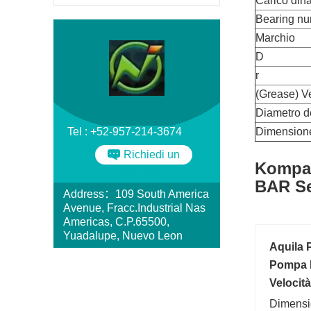
Carico din
Bearing n
Marchio
D
r
(Grease) Ve
Diametro d
Tel : +52-957-214-3674
Dimension
Richiedi un
Kompas
preventivo
BAR Se
Address：109 South America
Avenue, Fracc.Industrial Nas
Americas, C.P.65500,
Yuadalupe, Nuevo Leon
Aquila P
Pompa 
Velocit
Dimensi