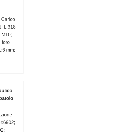
 Carico
N; L:318
):M10;
 foro
1:6 mm;
aulico
batoio
azione
r:6902;
2;