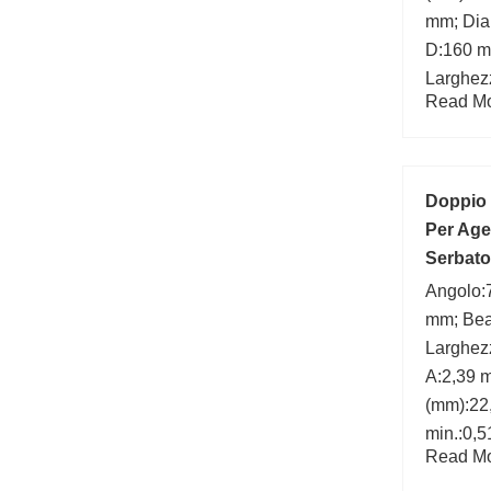
mm; Dia
D:160 m
Larghez
Read Mor
Bearing
Doppio
Per Age
Serbato
Angolo:7
mm; Bea
Larghez
A:2,39 
(mm):22
min.:0,
Read Mor