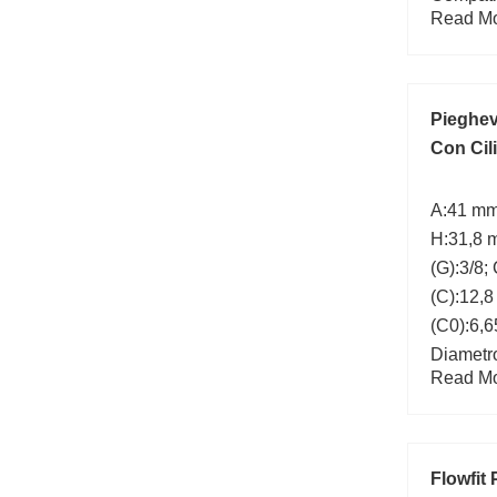
Read Mor
Denomin
Bearing
Pieghev
Con Cil
A:41 mm
H:31,8 
(G):3/8;
(C):12,8
(C0):6,
Diametro
Read Mor
Flowfit 