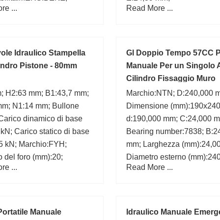
e ...
Read More ...
azione ISO:3007712A;
 number:CRF-33112 A;
ole Idraulico Stampella
Gl Doppio Tempo 57CC 
indro Pistone - 80mm
Manuale Per un Singolo
Cilindro Fissaggio Muro
; H2:63 mm; B1:43,7 mm;
Marchio:NTN; D:240,000 
mm; N1:14 mm; Bullone
Dimensione (mm):190x240
 Carico dinamico di base
d:190,000 mm; C:24,000 
 kN; Carico statico di base
Bearing number:7838; B:2
65 kN; Marchio:FYH;
mm; Larghezza (mm):24,00
 del foro (mm):20;
Diametro esterno (mm):240
e ...
Read More ...
Diametro del foro (mm):19
Portatile Manuale
Idraulico Manuale Emerg