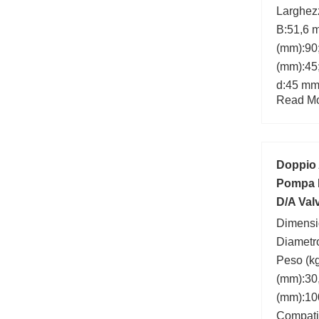
Larghez
B:51,6 
(mm):90;
(mm):45
d:45 mm
Read Mor
Doppio 
Pompa 
D/A Val
Dimensi
Diametro
Peso (kg
(mm):30
(mm):10
Compati