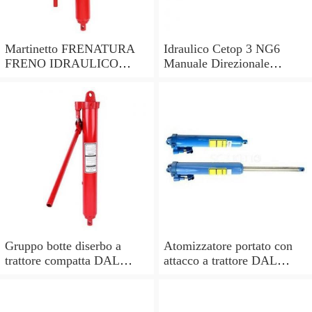
Martinetto FRENATURA
Idraulico Cetop 3 NG6
FRENO IDRAULICO
Manuale Direzionale
AMA con fondello
Valvola di Controllo
lunghezza pistone 285mm
Gruppo botte diserbo a
Atomizzatore portato con
trattore compatta DAL
attacco a trattore DAL
DEGAN MANDA 300 -
DEGAN SOFIA 200L -
pompa YP70
pompa YP70