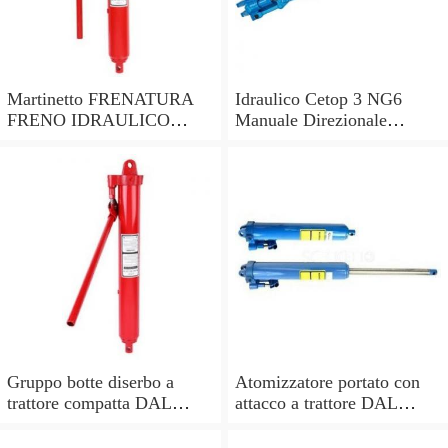
Martinetto FRENATURA
Idraulico Cetop 3 NG6
FRENO IDRAULICO
Manuale Direzionale
AMA con fondello
Valvola di Controllo
lunghezza pistone 285mm
Gruppo botte diserbo a
Atomizzatore portato con
trattore compatta DAL
attacco a trattore DAL
DEGAN MANDA 300 -
DEGAN SOFIA 200L -
pompa YP70
pompa YP70