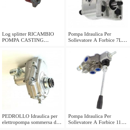
Log splitter RICAMBIO
Pompa Idraulica Per
POMPA CASTING
Sollevatore A Forbice 7L 2
Alloggiamento Per Elettrico
Linee Collegamento Avvio
Idraulico (Universal)
Veloce
PEDROLLO Idraulica per
Pompa Idraulica Per
elettropompa sommersa da
Sollevatore A Forbice 11L
HP 2 Corpo pompa
Esposizione Rimorchio