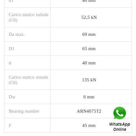
d1
40 mm
Carico statico radiale
52,5 kN
(C0)
Da max.
69 mm
D1
65 mm
d
40 mm
Carico statico assiale
135 kN
(C0)
Dw
6 mm
Bearing number
ARN4075T2
F
45 mm