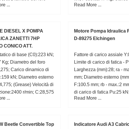
e ...
Read More ...
8; d:50,8 mm;
di base (C0):0,755 kN;
 DIESEL X POMPA
Motore Pompa Idraulica 
ICA ZANETTI 7HP
D-89275 Elchingen
 CONICO ATT.
RDINI ZDM78C
tatico di base (C0):223 kN;
Fattore di carico assiale Y:
 Kg; Diametro del foro
Limite di carico di fatica - 
275; Carico dinamico di
Larghezza (mm):28; ra - ma
:159 kN; Diametro esterno
mm; Diametro esterno (mm
,775; (Grease) Velocità di
F:100.5 mm; rb - max.:2 mm
azione:2400 r/min; C:28,575
di carico di fatica Pu:25 kN
e ...
Read More ...
,4 mm; Marchio:CX;
statico nominale di base 
75 mm;
kN; Da max.:138.5 mm;
W Beetle Convertible Top
Indicatore Audi A3 Cabrio