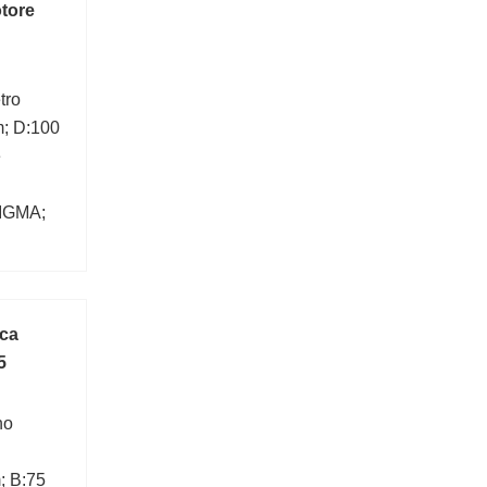
otore
tro
m; D:100
e
SIGMA;
ica
5
no
; B:75