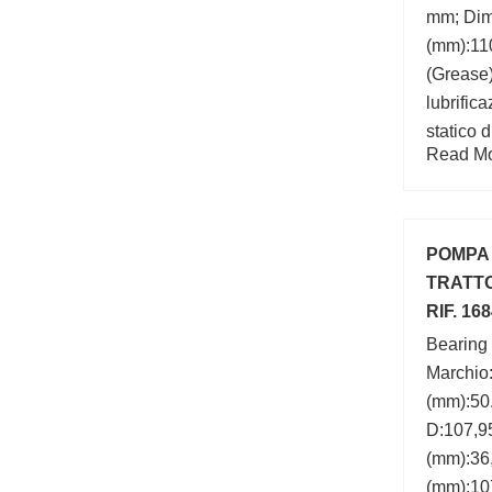
mm; Dim
(mm):11
(Grease)
lubrific
statico 
Read Mor
Larghez
esterno
number
POMPA 
TRATT
RIF. 16
Bearing
Marchio
(mm):50
D:107,9
(mm):36
(mm):107