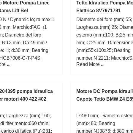
co Motore Pompa Linee
Tetto Idraulico Pompa M
ams Lift Bel
Elettrico 8V7971791
 N / Dynamic lo; ra max:1
Diametro del foro (mm):55;
2 mm; Marchio:FAG; r1
Larghezza (mm):25; Diame
; Diametro del foro
esterno (mm):100; B:25 m
; B:13 mm; Da:49 mm /
mm; C:25 mm; Dimension
e: H; d:30 mm; Bearing
(mm):55x100x25; Bearing
:HCB7006-C-T-P4S;
number:N 2211; Marchio:
e ...
Read More ...
d:55 mm;
04395 pompa idraulica
Motore DC Pompa Idraul
er motori 400 422 402
Capote Tetto BMW Z4 E8
m; Larghezza (mm):160;
D:480 mm; Diametro ester
 di riferimento:660 r/min;
(mm):480; Bearing
 carico di fatica (Pu):231;
number:NJ3876; d:380 mm