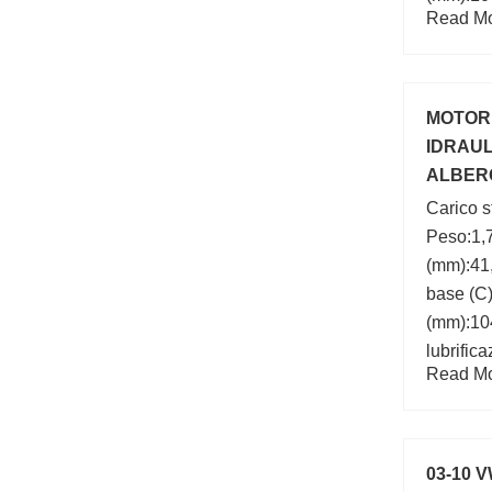
Read Mor
(mm):50,
MOTORE
IDRAUL
ALBERO
LOMBA
Carico s
Peso:1,7
(mm):41,
base (C)
(mm):104
lubrific
Read Mor
mm; a:7
D:104,7
03-10 V