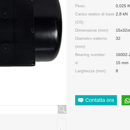
Peso:
0,025 
Carico statico di base
2,8 kN
(C0):
Dimensione (mm):
15x32x
Diametro esterno
32
(mm):
Bearing number:
16002-
d:
15 mm
Larghezza (mm):
8
Contatta ora