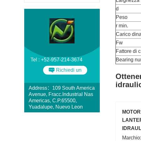
Larghezza
d
Peso
r min.
Carico din
Fw
Fattore di 
Tel : +52-957-214-3674
Bearing n
Richiedi un
Ottene
preventivo
idrauli
Address：109 South America
Avenue, Fracc.Industrial Nas
Americas, C.P.65500,
Yuadalupe, Nuevo Leon
MOTORE
LANTE
IDRAUL
OLEOD
Marchio