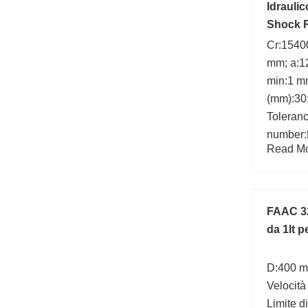
Idrauli
Shock R
Cr:15400
mm; a:1
min:1 mm
(mm):30
Toleranc
number
Read Mor
FAAC 32
da 1lt p
D:400 m
Velocità
Limite di