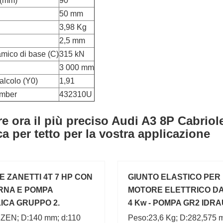
 (mm)
90
50 mm
3,98 Kg
2,5 mm
amico di base (C)
315 kN
3 000 mm
calcolo (Y0)
1,91
umber
432310U
re ora il più preciso Audi A3 8P Cabri
ca per tetto per la vostra applicazione
 ZANETTI 4T 7 HP CON
GIUNTO ELASTICO PER
RNA E POMPA
MOTORE ELETTRICO DA 
ICA GRUPPO 2.
4 Kw - POMPA GR2 IDR
INAMICA
:ZEN; D:140 mm; d:110
Peso:23,6 Kg; D:282,575 