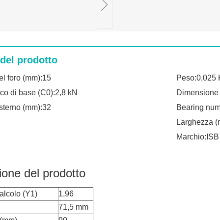
 del prodotto
el foro (mm):15
Peso:0,025 
ico di base (C0):2,8 kN
Dimensione
sterno (mm):32
Bearing num
Larghezza (
Marchio:ISB
ione del prodotto
calcolo (Y1)
1,96
71,5 mm