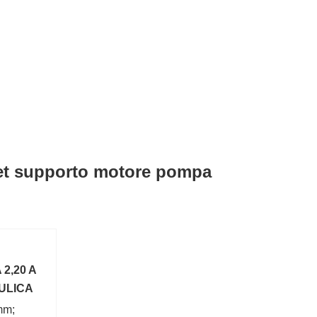
olet supporto motore pompa
2,20 A
AULICA
mm;