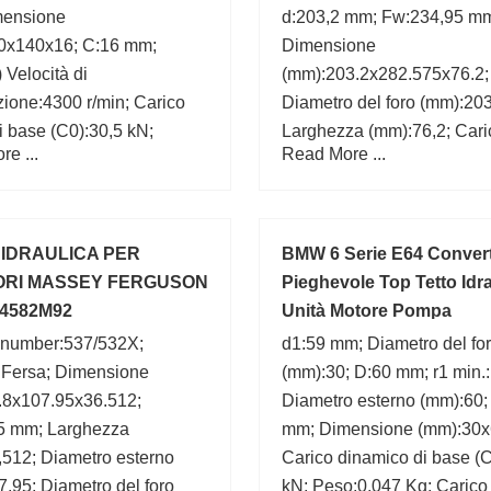
ensione
d:203,2 mm; Fw:234,95 m
0x140x16; C:16 mm;
Dimensione
 Velocità di
(mm):203.2x282.575x76.2;
azione:4300 r/min; Carico
Diametro del foro (mm):203
di base (C0):30,5 kN;
Larghezza (mm):76,2; Cari
e ...
Read More ...
za (mm):16; Diametro
statico di base (C0):1470 k
 (mm):140; Bearing
Carico dinamico di base (
:S61822-2RS;
kN; B:76,2 mm;
IDRAULICA PER
BMW 6 Serie E64 Convert
ORI MASSEY FERGUSON
Pieghevole Top Tetto Idr
84582M92
Unità Motore Pompa
 number:537/532X;
d1:59 mm; Diametro del fo
:Fersa; Dimensione
(mm):30; D:60 mm; r1 min.
.8x107.95x36.512;
Diametro esterno (mm):60;
5 mm; Larghezza
mm; Dimensione (mm):30x
,512; Diametro esterno
Carico dinamico di base (C
,95; Diametro del foro
kN; Peso:0,047 Kg; Carico 