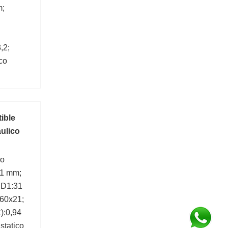
m;
,2;
co
N;
C):610
ible
aulico
ro
:1 mm;
 D1:31
60x21;
):0,94
statico