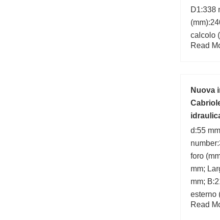
D1:338 
(mm):240
calcolo 
Read Mor
max.:3 
Nuova i
Cabriol
idraulic
8G0810
d:55 mm
number:
foro (mm
mm; Lar
mm; B:2
esterno 
Read Mor