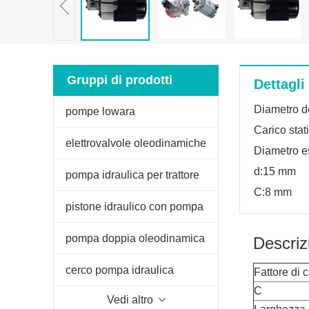
Gruppi di prodotti
Dettagli
Diametro d
pompe lowara
Carico stat
elettrovalvole oleodinamiche
Diametro e
d:15 mm
pompa idraulica per trattore
C:8 mm
fiat
pistone idraulico con pompa
manuale
pompa doppia oleodinamica
Descriz
per spaccalegna
cerco pompa idraulica
Fattore di 
C
Vedi altro