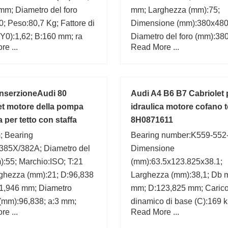
mm; Diametro del foro
mm; Larghezza (mm):75;
; Peso:80,7 Kg; Fattore di
Dimensione (mm):380x480
(Y0):1,62; B:160 mm; ra
Diametro del foro (mm):380
e ...
Read More ...
mm;
Marchio:ISO; C:75 mm;
nserzioneAudi 80
Audi A4 B6 B7 Cabriolet
et motore della pompa
idraulica motore cofano t
a per tetto con staffa
8H0871611
654B
; Bearing
Bearing number:K559-552
385X/382A; Diametro del
Dimensione
):55; Marchio:ISO; T:21
(mm):63.5x123.825x38.1;
ghezza (mm):21; D:96,838
Larghezza (mm):38,1; Db m
1,946 mm; Diametro
mm; D:123,825 mm; Caric
(mm):96,838; a:3 mm;
dinamico di base (C):169 k
e ...
Read More ...
min.:3,3 mm; d1:92,8 mm; F
di calcolo (e):0,35; C:30,1