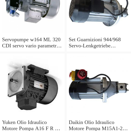
Servopumpe w164 ML 320
Set Guarnizioni 944/968
CDI servo vario parametri
Servo-Lenkgetriebe
M 642940 a0044668301
Manubrio Sinistro
7693955229
Yuken Olio Idraulico
Daikin Olio Idraulico
Motore Pompa A16 F R 01
Motore Pompa M15A1-2-