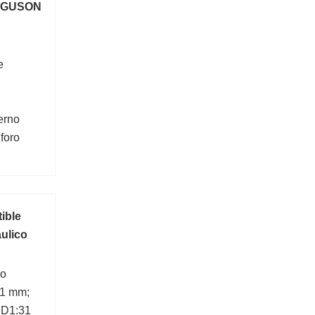
RGUSON
e
erno
foro
ible
aulico
ro
:1 mm;
 D1:31