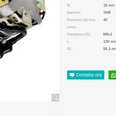
N:
16 mm
Marchio:
SNR
Diametro del foro
40
(mm):
Filettatura (G):
M6x1
L:
100 m
B1:
56,3 m
Contatta ora