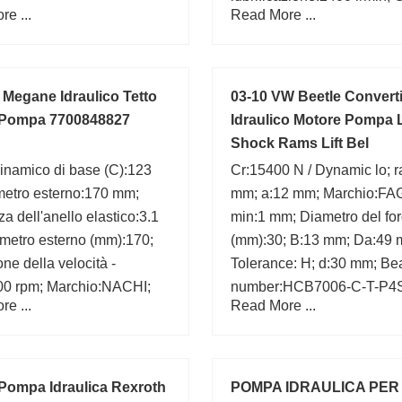
e ...
Read More ...
mm; a:7,4 mm; Marchio:CX
D:104,775 mm;
 Megane Idraulico Tetto
03-10 VW Beetle Convert
 Pompa 7700848827
Idraulico Motore Pompa 
Shock Rams Lift Bel
inamico di base (C):123
Cr:15400 N / Dynamic lo; 
metro esterno:170 mm;
mm; a:12 mm; Marchio:FAG
a dell'anello elastico:3.1
min:1 mm; Diametro del fo
metro esterno (mm):170;
(mm):30; B:13 mm; Da:49 
one della velocità -
Tolerance: H; d:30 mm; Be
800 rpm; Marchio:NACHI;
number:HCB7006-C-T-P4
e ...
Read More ...
i filetto/smussola:2.1 mm;
3.5 mm; Capacità di carico
86,500 N; r min.:2.1 mm;
Pompa Idraulica Rexroth
POMPA IDRAULICA PER