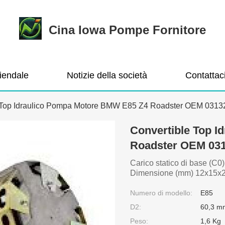
Cina Iowa Pompe Fornitore
ziendale
Notizie della società
Contattac
 Top Idraulico Pompa Motore BMW E85 Z4 Roadster OEM 0313
Convertible Top 
Roadster OEM 03
Carico statico di base (C
Dimensione (mm) 12x15x20
Numero di modello:
E85
D2:
60,3 m
Peso:
1,6 Kg