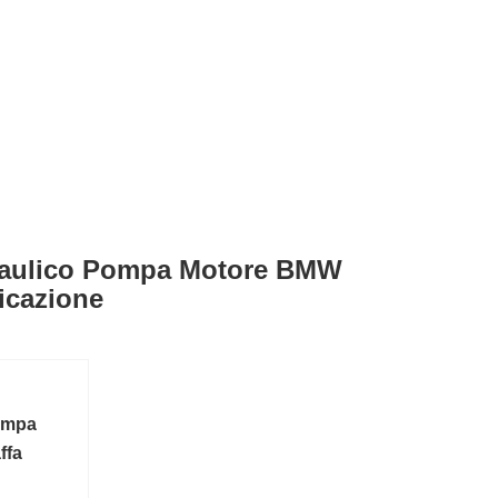
Idraulico Pompa Motore BMW
icazione
pompa
ffa