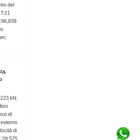
ro del
 T:21
:96,838
ro
mm;
PA
P
:223 kN;
foro
ico di
 esterno
ocità di
C:28,575