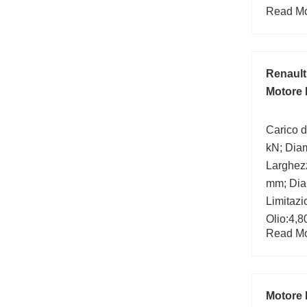
Read Mor
Renault
Motore
Carico d
kN; Dia
Larghezz
mm; Dia
Limitazi
Olio:4,
Read Mor
Raggio d
b (min):
statico:
Motore 