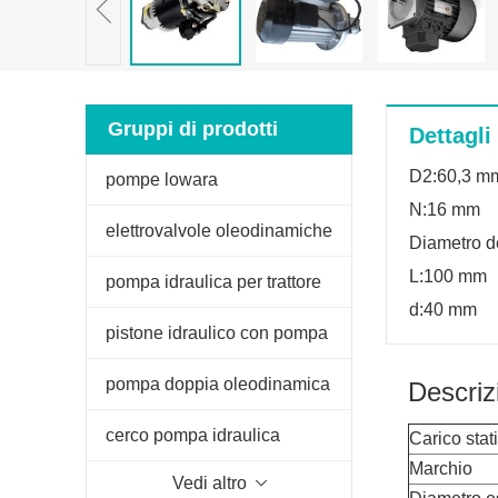
Gruppi di prodotti
Dettagli
D2:60,3 m
pompe lowara
N:16 mm
elettrovalvole oleodinamiche
Diametro d
L:100 mm
pompa idraulica per trattore
d:40 mm
fiat
pistone idraulico con pompa
manuale
pompa doppia oleodinamica
Descriz
per spaccalegna
cerco pompa idraulica
Carico stat
Marchio
Vedi altro