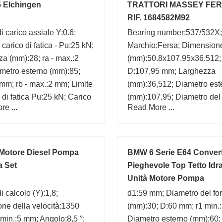
 Elchingen
TRATTORI MASSEY FE
RIF. 1684582M92
i carico assiale Y:0.6;
Bearing number:537/532X;
 carico di fatica - Pu:25 kN;
Marchio:Fersa; Dimension
a (mm):28; ra - max.:2
(mm):50.8x107.95x36.512;
metro esterno (mm):85;
D:107,95 mm; Larghezza
mm; rb - max.:2 mm; Limite
(mm):36,512; Diametro est
o di fatica Pu:25 kN; Carico
(mm):107,95; Diametro del 
e ...
Read More ...
nominale di base C0:200
(mm):50,8; d:50,8 mm;
max.:138.5 mm;
Motore Diesel Pompa
BMW 6 Serie E64 Convert
a Set
Pieghevole Top Tetto Idr
Unità Motore Pompa
i calcolo (Y):1,8;
d1:59 mm; Diametro del fo
one della velocità:1350
(mm):30; D:60 mm; r1 min.
1 min.:5 mm; Angolo:8,5 °;
Diametro esterno (mm):60;