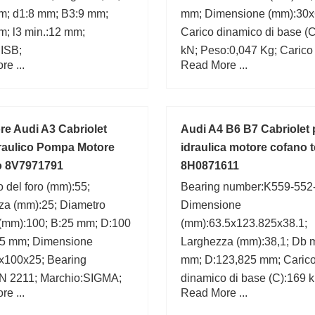
m; d1:8 mm; B3:9 mm;
mm; Dimensione (mm):30x
m; l3 min.:12 mm;
Carico dinamico di base (C
:ISB;
kN; Peso:0,047 Kg; Carico 
e ...
Read More ...
di base (C0):0,755 kN;
ore Audi A3 Cabriolet
Audi A4 B6 B7 Cabriolet
draulico Pompa Motore
idraulica motore cofano t
co 8V7971791
8H0871611
 del foro (mm):55;
Bearing number:K559-552
za (mm):25; Diametro
Dimensione
 (mm):100; B:25 mm; D:100
(mm):63.5x123.825x38.1;
5 mm; Dimensione
Larghezza (mm):38,1; Db m
x100x25; Bearing
mm; D:123,825 mm; Caric
N 2211; Marchio:SIGMA;
dinamico di base (C):169 k
e ...
Read More ...
;
min.:3,3 mm; d1:92,8 mm; F
di calcolo (e):0,35; C:30,1