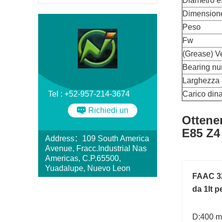
Diametro e
Dimension
Peso
Fw
(Grease) Ve
Bearing n
Larghezza
Tel : +52-957-214-3674
Carico din
Richiedi un
Ottene
preventivo
E85 Z4
Address：109 South America
Avenue, Fracc.Industrial Nas
Americas, C.P.65500,
Yuadalupe, Nuevo Leon
FAAC 32
da 1lt p
D:400 m