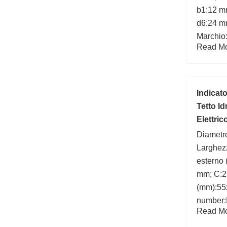
b1:12 m
d6:24 m
Marchio
Read Mor
Indicat
Tetto I
Elettri
Diametro
Larghez
esterno
mm; C:2
(mm):55
number:
Read Mor
d:55 mm