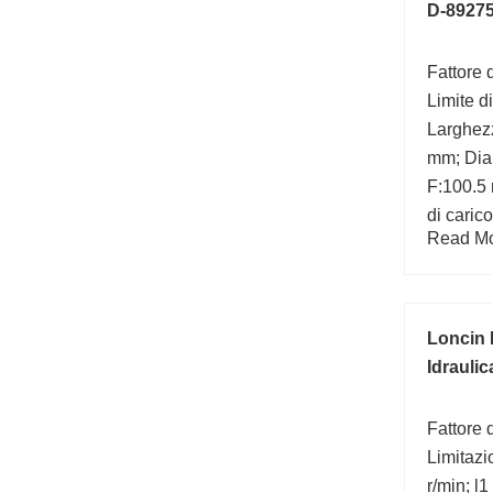
D-89275
Fattore d
Limite di
Larghezz
mm; Dia
F:100.5 
di caric
Read Mor
statico 
kN; Da 
Loncin 
Idraulic
Fattore d
Limitazi
r/min; l