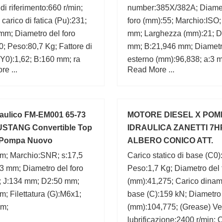
 di riferimento:660 r/min;
number:385X/382A; Diamet
 carico di fatica (Pu):231;
foro (mm):55; Marchio:ISO;
mm; Diametro del foro
mm; Larghezza (mm):21; D
; Peso:80,7 Kg; Fattore di
mm; B:21,946 mm; Diamet
(Y0):1,62; B:160 mm; ra
esterno (mm):96,838; a:3 
e ...
Read More ...
mm;
aulico FM-EM001 65-73
MOTORE DIESEL X POM
USTANG Convertible Top
IDRAULICA ZANETTI 7H
 Pompa Nuovo
ALBERO CONICO ATT.
LOMBARDINI ZDM78C
m; Marchio:SNR; s:17,5
Carico statico di base (C0)
3 mm; Diametro del foro
Peso:1,7 Kg; Diametro del 
; J:134 mm; D2:50 mm;
(mm):41,275; Carico dinam
; Filettatura (G):M6x1;
base (C):159 kN; Diametro
m;
(mm):104,775; (Grease) Vel
lubrificazione:2400 r/min; 