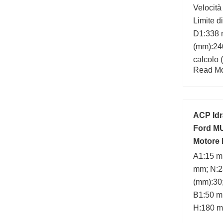
Velocità
Limite di
D1:338 
(mm):240
calcolo 
Read Mor
max.:3 
ACP Idr
Ford M
Motore
A1:15 m
mm; N:2
(mm):30
B1:50 mm
H:180 m