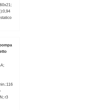
60x21;
):0,94
statico
 pompa
etto
-A;
in.:116
o
N; r3
attore
63 mm;