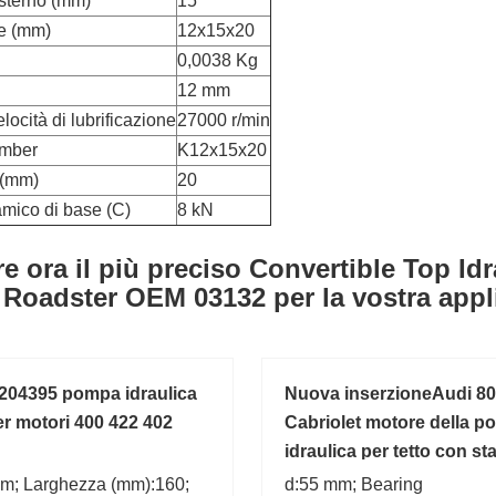
sterno (mm)
15
e (mm)
12x15x20
0,0038 Kg
12 mm
locità di lubrificazione
27000 r/min
umber
K12x15x20
 (mm)
20
amico di base (C)
8 kN
re ora il più preciso Convertible Top 
 Roadster OEM 03132 per la vostra appl
04395 pompa idraulica
Nuova inserzioneAudi 80
er motori 400 422 402
Cabriolet motore della 
idraulica per tetto con sta
8G0810654B
m; Larghezza (mm):160;
d:55 mm; Bearing