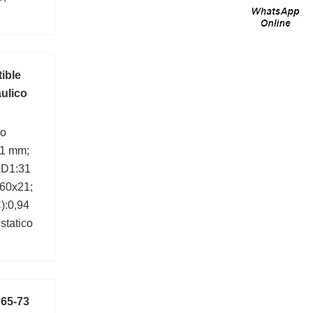
ible
aulico
ro
:1 mm;
 D1:31
60x21;
):0,94
statico
 65-73