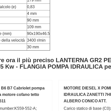
179 mm
alcolo (e)
0,83
4 mm
90 mm
109 mm
e (mm)
90x190x46.5
 della velocità
3400 r/min
30 mm
re ora il più preciso LANTERNA GR2
7,5 Kw - FLANGIA POMPA IDRAULICA per 
 B6 B7 Cabriolet pompa
MOTORE DIESEL X POM
ca motore cofano tetto
IDRAULICA ZANETTI 7H
611
ALBERO CONICO ATT.
LOMBARDINI ZDM78C
 number:K559-552-A;
Carico statico di base (C0)