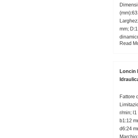
Dimens
(mm):63
Larghez
mm; D:1
dinamico
Read Mor
min.:3,3
di calco
Loncin 
Idraulic
Fattore d
Limitazi
r/min; l
b1:12 m
d6:24 m
Marchio