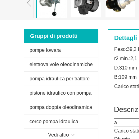
Gruppi di prodotti
Dettagli
Peso:39,2 
pompe lowara
r2 min.:2,
elettrovalvole oleodinamiche
D:310 mm
B:109 mm
pompa idraulica per trattore
Carico stat
fiat
pistone idraulico con pompa
manuale
pompa doppia oleodinamica
Descriz
per spaccalegna
cerco pompa idraulica
a
Carico stat
Vedi altro