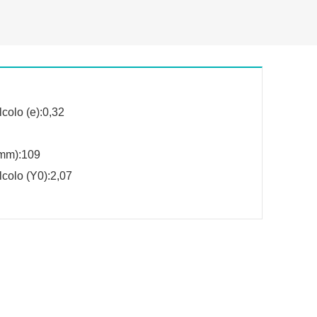
lcolo (e):0,32
(mm):109
lcolo (Y0):2,07