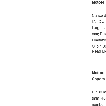
Motore
Carico d
kN; Dia
Larghezz
mm; Dia
Limitazi
Olio:4,
Read Mor
Raggio d
b (min):
statico:
Motore 
Capote 
D:480 m
(mm):48
number: