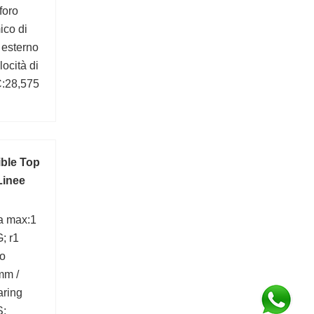
foro
ico di
 esterno
ocità di
C:28,575
;
ible Top
Linee
ra max:1
; r1
ro
mm /
aring
S;