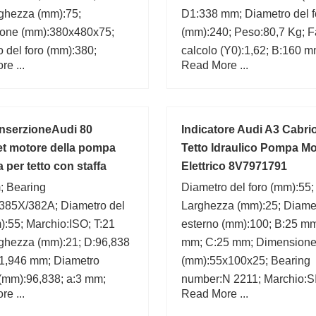
ghezza (mm):75;
D1:338 mm; Diametro del f
one (mm):380x480x75;
(mm):240; Peso:80,7 Kg; Fa
 del foro (mm):380;
calcolo (Y0):1,62; B:160 m
e ...
Read More ...
:ISO; C:75 mm;
max.:3 mm;
nserzioneAudi 80
Indicatore Audi A3 Cabrio
et motore della pompa
Tetto Idraulico Pompa M
a per tetto con staffa
Elettrico 8V7971791
654B
; Bearing
Diametro del foro (mm):55;
385X/382A; Diametro del
Larghezza (mm):25; Diame
):55; Marchio:ISO; T:21
esterno (mm):100; B:25 m
ghezza (mm):21; D:96,838
mm; C:25 mm; Dimension
1,946 mm; Diametro
(mm):55x100x25; Bearing
(mm):96,838; a:3 mm;
number:N 2211; Marchio:
e ...
Read More ...
d:55 mm;