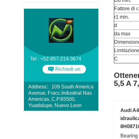
Db min.
Fattore di c
r1 min.
d
da max
Dimension
Limitazione
Tel : +52-957-214-3674
C
Richiedi un
Ottene
preventivo
5,5 A 
Address：109 South America
Avenue, Fracc.Industrial Nas
Americas, C.P.65500,
Yuadalupe, Nuevo Leon
Audi A4
idrauli
8H0871
Bearing