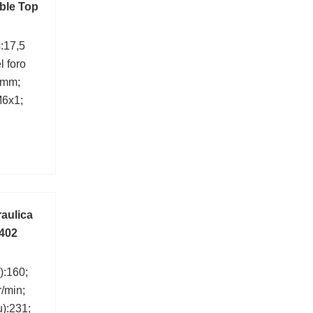
ble Top
:17,5
 foro
 mm;
M6x1;
aulica
 402
):160;
r/min;
u):231;