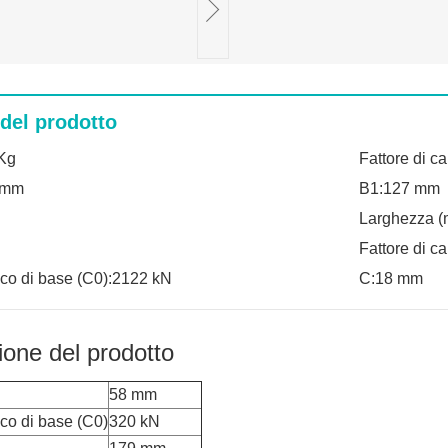
 del prodotto
Kg
Fattore di ca
1 mm
B1:127 mm
Larghezza 
Fattore di ca
ico di base (C0):2122 kN
C:18 mm
ione del prodotto
58 mm
ico di base (C0)
320 kN