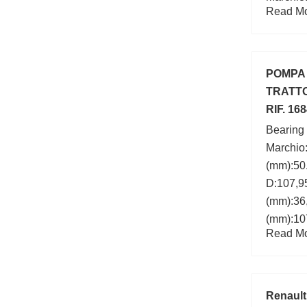
Read Mor
POMPA 
TRATT
RIF. 16
Bearing
Marchio
(mm):50
D:107,9
(mm):36
(mm):107
Read Mor
(mm):50,
Renault