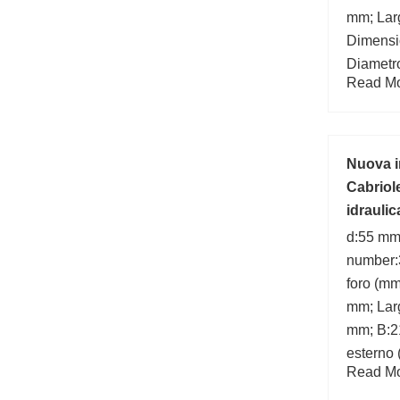
mm; Lar
Dimensi
Diametro
Read Mor
Marchio
Nuova i
Cabriol
idraulic
8G0810
d:55 mm
number:
foro (mm
mm; Lar
mm; B:2
esterno 
Read Mor