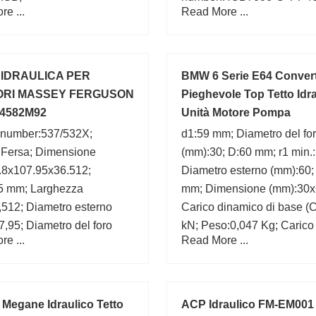
e ...
Read More ...
IDRAULICA PER
BMW 6 Serie E64 Convert
ORI MASSEY FERGUSON
Pieghevole Top Tetto Idr
84582M92
Unità Motore Pompa
 number:537/532X;
d1:59 mm; Diametro del fo
:Fersa; Dimensione
(mm):30; D:60 mm; r1 min.
.8x107.95x36.512;
Diametro esterno (mm):60;
5 mm; Larghezza
mm; Dimensione (mm):30x
,512; Diametro esterno
Carico dinamico di base (C
,95; Diametro del foro
kN; Peso:0,047 Kg; Carico 
e ...
Read More ...
8; d:50,8 mm;
di base (C0):0,755 kN;
 Megane Idraulico Tetto
ACP Idraulico FM-EM001