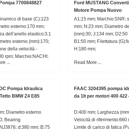
 Pompa 7700848827
Ford MUSTANG Converti
Motore Pompa Nuovo
inamico di base (C):123
A1:15 mm; Marchio:SNR; s
metro esterno:170 mm;
mm; N:23 mm; Diametro del
a dell'anello elastico:3.1
(mm):30; J:134 mm; D2:50
metro esterno (mm):170;
B1:50 mm; Filettatura (G):
one della velocità -
H:180 mm;
800 rpm; Marchio:NACHI;
e ...
Read More ...
i filetto/smussola:2.1 mm;
3.5 mm; Capacità di carico
86,500 N; r min.:2.1 mm;
DC Pompa Idraulica
FAAC 3204395 pompa idr
Tetto BMW Z4 E85
da 1lt per motori 400 422
m; Diametro esterno
D:400 mm; Larghezza (mm
0; Bearing
Velocità di riferimento:660 
NJ3876; d:380 mm; B:75
Limite di carico di fatica (P