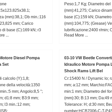
ione
Peso:1,7 Kg; Diametro del 
.5x123.825x38.1;
(mm):41,275; Carico dinam
za (mm):38,1; Db min.:116
base (C):159 kN; Diametro
23,825 mm; Carico
(mm):104,775; (Grease) Vel
 di base (C):169 kN; r3
lubrificazione:2400 r/min; 
e ...
Read More ...
 mm; d1:92,8 mm; Fattore
mm; a:7,4 mm; Marchio:CX
lo (e):0,35; C:30,163 mm;
D:104,775 mm;
Motore Diesel Pompa
03-10 VW Beetle Convert
a Set
Idraulico Motore Pompa 
Shock Rams Lift Bel
i calcolo (Y):1,8;
Cr:15400 N / Dynamic lo; 
one della velocità:1350
mm; a:12 mm; Marchio:FAG
1 min.:5 mm; Angolo:8,5 °;
min:1 mm; Diametro del fo
m; d1:8 mm; B3:9 mm;
(mm):30; B:13 mm; Da:49 
m; l3 min.:12 mm;
Tolerance: H; d:30 mm; Be
:ISB;
number:HCB7006-C-T-P4