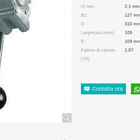
r2 min.:
2,1 mm
B1:
127 m
D:
310 m
Larghezza (mm):
109
B:
109 m
Fattore di calcolo
2,07
(Y0):
Contatta ora