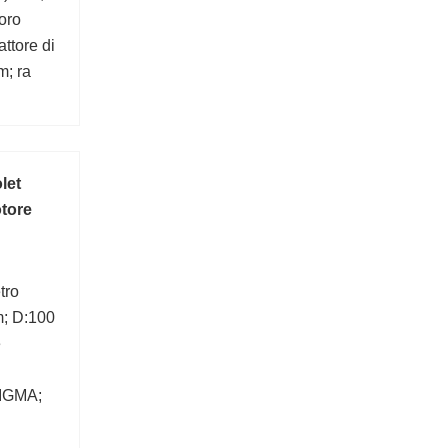
oro
ttore di
m; ra
let
otore
tro
m; D:100
e
SIGMA;