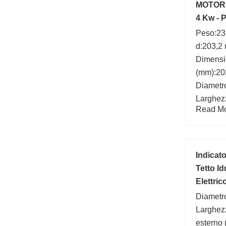
MOTORE
4 Kw -
Peso:23
d:203,2
Dimens
(mm):20
Diametro
Larghez
Read Mor
statico 
Carico d
kN; B:7
Indicat
Tetto I
Elettri
Diametro
Larghez
esterno