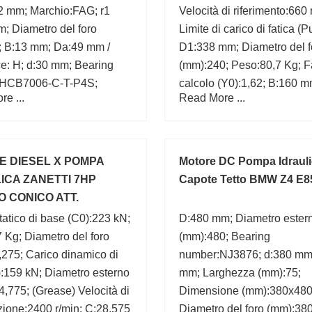
2 mm; Marchio:FAG; r1
Velocità di riferimento:660 
; Diametro del foro
Limite di carico di fatica (P
; B:13 mm; Da:49 mm /
D1:338 mm; Diametro del f
e: H; d:30 mm; Bearing
(mm):240; Peso:80,7 Kg; Fa
:HCB7006-C-T-P4S;
calcolo (Y0):1,62; B:160 m
e ...
Read More ...
max.:3 mm;
 DIESEL X POMPA
Motore DC Pompa Idraul
ICA ZANETTI 7HP
Capote Tetto BMW Z4 E8
 CONICO ATT.
RDINI ZDM78C
tatico di base (C0):223 kN;
D:480 mm; Diametro ester
 Kg; Diametro del foro
(mm):480; Bearing
275; Carico dinamico di
number:NJ3876; d:380 mm
:159 kN; Diametro esterno
mm; Larghezza (mm):75;
,775; (Grease) Velocità di
Dimensione (mm):380x480
azione:2400 r/min; C:28,575
Diametro del foro (mm):380