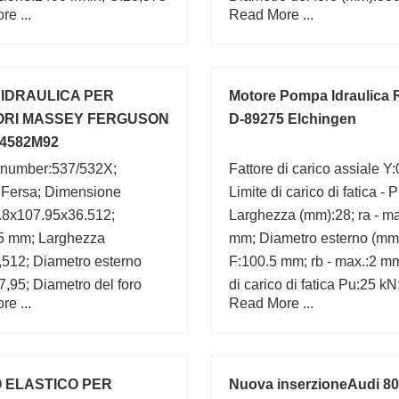
e ...
Read More ...
,4 mm; Marchio:CX;
Marchio:ISO; C:75 mm;
75 mm;
IDRAULICA PER
Motore Pompa Idraulica 
ORI MASSEY FERGUSON
D-89275 Elchingen
84582M92
 number:537/532X;
Fattore di carico assiale Y:
:Fersa; Dimensione
Limite di carico di fatica - 
.8x107.95x36.512;
Larghezza (mm):28; ra - ma
5 mm; Larghezza
mm; Diametro esterno (mm
,512; Diametro esterno
F:100.5 mm; rb - max.:2 mm
,95; Diametro del foro
di carico di fatica Pu:25 kN
e ...
Read More ...
8; d:50,8 mm;
statico nominale di base 
kN; Da max.:138.5 mm;
 ELASTICO PER
Nuova inserzioneAudi 80