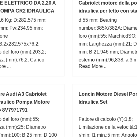
 ELETTRICO DA 2,20 A
Cabriolet motore della 
 POMPA GR2 IDRAULICA
idraulica per tetto con sta
8G0810654B
,6 Kg; D:282,575 mm;
d:55 mm; Bearing
 mm; Fw:234,95 mm;
number:385X/382A; Diamet
ione
foro (mm):55; Marchio:ISO;
3.2x282.575x76.2;
mm; Larghezza (mm):21; D
 del foro (mm):203,2;
mm; B:21,946 mm; Diamet
za (mm):76,2; Carico
esterno (mm):96,838; a:3 
e ...
Read More ...
di base (C0):1470 kN;
inamico di base (C):610
6,2 mm;
ore Audi A3 Cabriolet
Loncin Motore Diesel P
draulico Pompa Motore
Idraulica Set
co 8V7971791
 del foro (mm):55;
Fattore di calcolo (Y):1,8;
za (mm):25; Diametro
Limitazione della velocità
 (mm):100; B:25 mm; D:100
r/min; l1 min.:5 mm; Angolo: