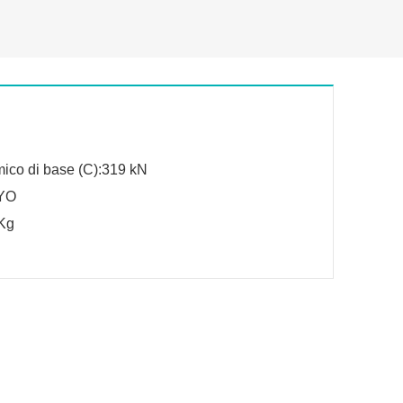
mico di base (C):319 kN
OYO
Kg