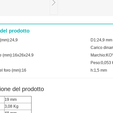
 del prodotto
(mm):24,9
D1:24,9 mm
Carico dina
e (mm):16x26x24.9
Marchio:K
Peso:0,053 
el foro (mm):16
h:1,5 mm
ione del prodotto
19 mm
3,08 Kg