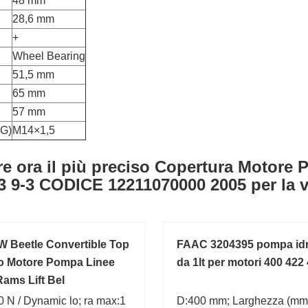
48 mm
28,6 mm
+
Wheel Bearing
51,5 mm
65 mm
57 mm
(G)
M14×1,5
re ora il più preciso Copertura Motore 
3 9-3 CODICE 12211070000 2005 per la v
W Beetle Convertible Top
FAAC 3204395 pompa idr
co Motore Pompa Linee
da 1lt per motori 400 422
ams Lift Bel
 N / Dynamic lo; ra max:1
D:400 mm; Larghezza (mm