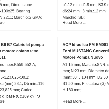
5 mm; Dimensione
b1:12 mm; d1:8 mm; B3:9 
x100x25; Bearing
d6:24 mm; l3 min.:12 mm;
N 2211; Marchio:SIGMA;
Marchio:ISB;
e ...
Read More ...
;
 B6 B7 Cabriolet pompa
ACP Idraulico FM-EM001
ca motore cofano tetto
Ford MUSTANG Converti
611
Motore Pompa Nuovo
 number:K559-552-A;
A1:15 mm; Marchio:SNR; s
ione
mm; N:23 mm; Diametro del
.5x123.825x38.1;
(mm):30; J:134 mm; D2:50
za (mm):38,1; Db min.:116
B1:50 mm; Filettatura (G):
23,825 mm; Carico
H:180 mm;
 di base (C):169 kN; r3
e ...
Read More ...
 mm; d1:92,8 mm; Fattore
lo (e):0,35; C:30,163 mm;