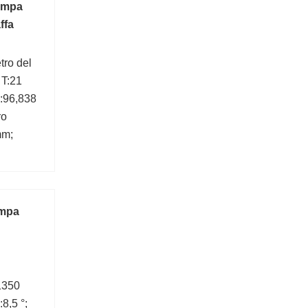
pompa
ffa
ro del
 T:21
:96,838
ro
mm;
ompa
:1350
8,5 °;