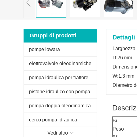
Gruppi di prodotti
Dettagli
Larghezza 
pompe lowara
D:26 mm
elettrovalvole oleodinamiche
Dimension
W:1,3 mm
pompa idraulica per trattore
Diametro d
fiat
pistone idraulico con pompa
manuale
pompa doppia oleodinamica
Descriz
per spaccalegna
cerco pompa idraulica
Bi
Peso
Vedi altro