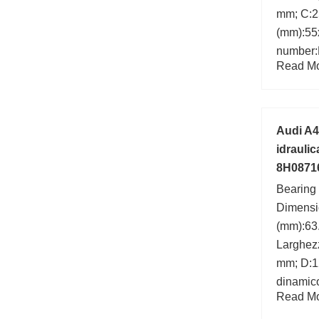
mm; C:2
(mm):55
number:
Read Mor
d:55 mm
Audi A4
idrauli
8H0871
Bearing
Dimens
(mm):63
Larghez
mm; D:1
dinamico
Read Mor
min.:3,3
di calco