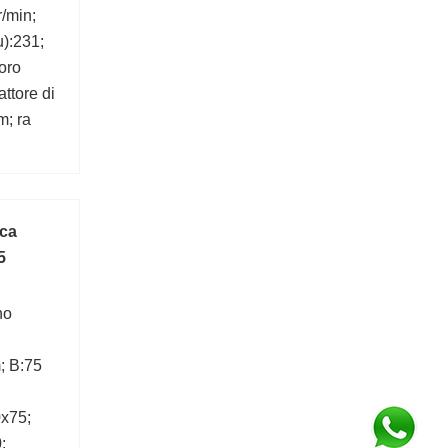
r/min;
u):231;
oro
ttore di
m; ra
ica
5
no
; B:75
x75;
;