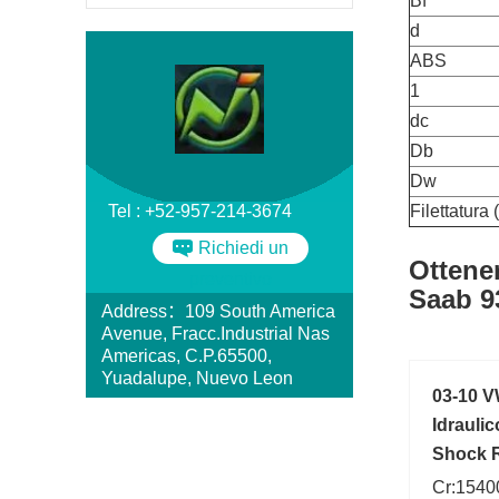
Bf
d
ABS
1
dc
Db
Dw
Tel : +52-957-214-3674
Filettatura 
Richiedi un
Ottene
preventivo
Saab 9
Address：109 South America
Avenue, Fracc.Industrial Nas
Americas, C.P.65500,
Yuadalupe, Nuevo Leon
03-10 V
Idrauli
Shock R
Cr:15400