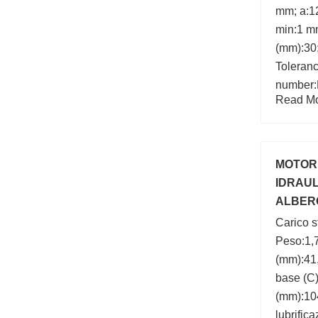
mm; a:1
min:1 mm
(mm):30
Toleranc
number
Read Mor
MOTORE
IDRAUL
ALBERO
LOMBA
Carico s
Peso:1,7
(mm):41,
base (C)
(mm):104
lubrific