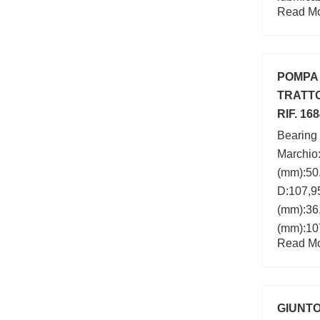
Read Mor
mm; a:7
D:104,7
POMPA 
TRATT
RIF. 16
Bearing
Marchio
(mm):50
D:107,9
(mm):36
(mm):107
Read Mor
(mm):50,
GIUNTO