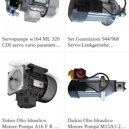
Servopumpe w164 ML 320
Set Guarnizioni 944/968
CDI servo vario parametri
Servo-Lenkgetriebe
M 642940 a0044668301
Manubrio Sinistro
7693955229
Yuken Olio Idraulico
Daikin Olio Idraulico
Motore Pompa A16 F R 01
Motore Pompa M15A1-2-