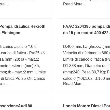
e ...
Read More ...
d:55 mm;
Pompa Idraulica Rexroth
FAAC 3204395 pompa idr
 Elchingen
da 1lt per motori 400 422
i carico assiale Y:0.6;
D:400 mm; Larghezza (mm
 carico di fatica - Pu:25 kN;
Velocità di riferimento:660 
a (mm):28; ra - max.:2
Limite di carico di fatica (P
metro esterno (mm):85;
D1:338 mm; Diametro del f
mm; rb - max.:2 mm; Limite
(mm):240; Peso:80,7 Kg; Fa
o di fatica Pu:25 kN; Carico
calcolo (Y0):1,62; B:160 m
e ...
Read More ...
nominale di base C0:200
max.:3 mm;
max.:138.5 mm;
nserzioneAudi 80
Loncin Motore Diesel P