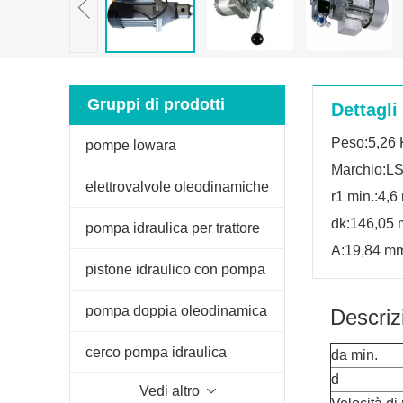
Gruppi di prodotti
Dettagli
Peso:5,26 
pompe lowara
Marchio:L
elettrovalvole oleodinamiche
r1 min.:4,
dk:146,05
pompa idraulica per trattore
A:19,84 m
fiat
pistone idraulico con pompa
manuale
pompa doppia oleodinamica
Descriz
per spaccalegna
cerco pompa idraulica
da min.
d
Vedi altro