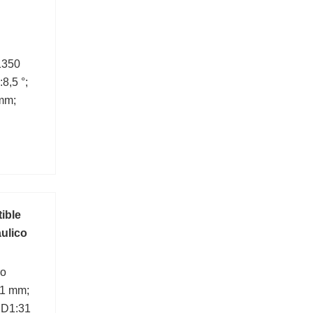
:1350
8,5 °;
mm;
ible
aulico
ro
:1 mm;
 D1:31