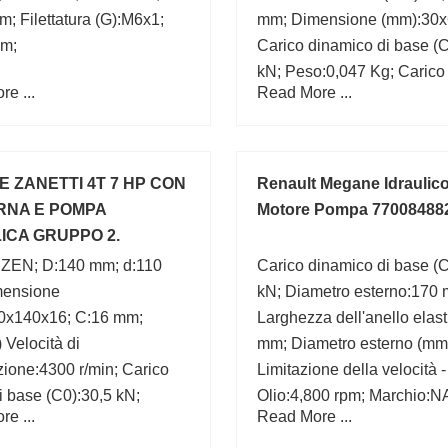
; Filettatura (G):M6x1;
mm; Dimensione (mm):30x
m;
Carico dinamico di base (C
kN; Peso:0,047 Kg; Carico 
e ...
Read More ...
di base (C0):0,755 kN;
 ZANETTI 4T 7 HP CON
Renault Megane Idraulico
RNA E POMPA
Motore Pompa 77008488
ICA GRUPPO 2.
INAMICA
:ZEN; D:140 mm; d:110
Carico dinamico di base (
ensione
kN; Diametro esterno:170
0x140x16; C:16 mm;
Larghezza dell'anello elast
 Velocità di
mm; Diametro esterno (mm
azione:4300 r/min; Carico
Limitazione della velocità -
di base (C0):30,5 kN;
Olio:4,800 rpm; Marchio:N
e ...
Read More ...
za (mm):16; Diametro
Raggio di filetto/smussola
 (mm):140; Bearing
b (min):3.5 mm; Capacità d