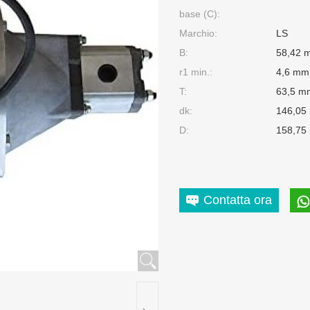
base (C):
Marchio:
LS
B:
58,42 
r1 min.:
4,6 mm
T:
63,5 m
dk:
146,05
D:
158,75
Contatta ora