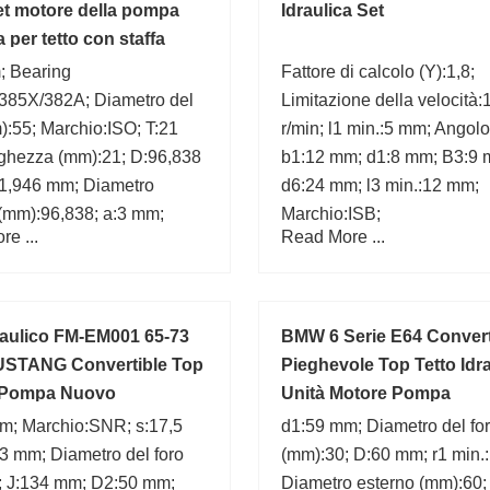
et motore della pompa
Idraulica Set
a per tetto con staffa
654B
; Bearing
Fattore di calcolo (Y):1,8;
385X/382A; Diametro del
Limitazione della velocità
):55; Marchio:ISO; T:21
r/min; l1 min.:5 mm; Angolo:
ghezza (mm):21; D:96,838
b1:12 mm; d1:8 mm; B3:9 
1,946 mm; Diametro
d6:24 mm; l3 min.:12 mm;
(mm):96,838; a:3 mm;
Marchio:ISB;
e ...
Read More ...
aulico FM-EM001 65-73
BMW 6 Serie E64 Convert
USTANG Convertible Top
Pieghevole Top Tetto Idr
 Pompa Nuovo
Unità Motore Pompa
m; Marchio:SNR; s:17,5
d1:59 mm; Diametro del fo
3 mm; Diametro del foro
(mm):30; D:60 mm; r1 min.
; J:134 mm; D2:50 mm;
Diametro esterno (mm):60;