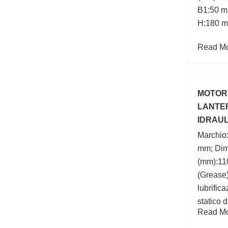
B1:50 mm
H:180 m
Read Mor
MOTORE
LANTE
IDRAUL
OLEOD
Marchio
mm; Dim
(mm):11
(Grease)
lubrific
statico 
Read Mor
Larghez
esterno