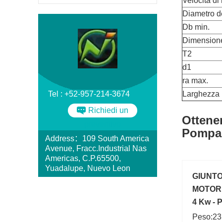
Velocità di 
Diametro d
Db min.
Dimension
T2
d1
ra max.
Tel : +52-957-214-3674
Larghezza
Richiedi un
Ottener
preventivo
Pompa 
Address：109 South America
Avenue, Fracc.Industrial Nas
Americas, C.P.65500,
Yuadalupe, Nuevo Leon
GIUNTO
MOTORE
4 Kw -
Peso:23