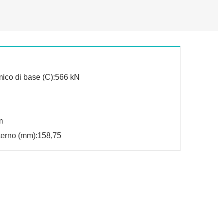
mico di base (C):566 kN
m
terno (mm):158,75