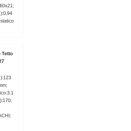
60x21;
):0,94
statico
 Tetto
27
C):123
 mm;
ico:3.1
):170;
ACHI;
:2.1 mm;
i carico