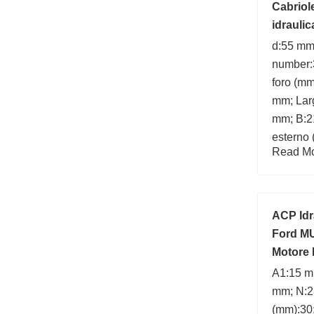
Cabriol
idraulic
8G0810
d:55 mm
number:
foro (mm
mm; Lar
mm; B:2
esterno 
Read Mor
ACP Idr
Ford M
Motore
A1:15 m
mm; N:2
(mm):30