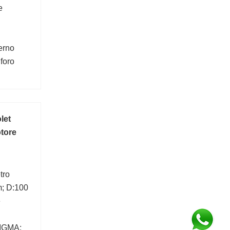
e
erno
foro
let
otore
tro
m; D:100
e
SIGMA;