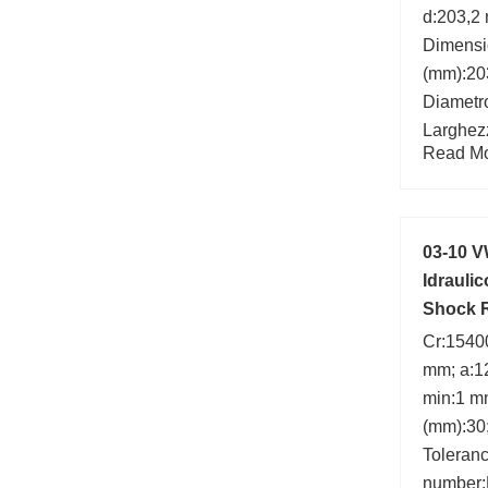
d:203,2
Dimens
(mm):20
Diametro
Larghez
Read Mor
statico 
Carico d
kN; B:7
03-10 V
Idrauli
Shock R
Cr:15400
mm; a:1
min:1 mm
(mm):30
Toleranc
number