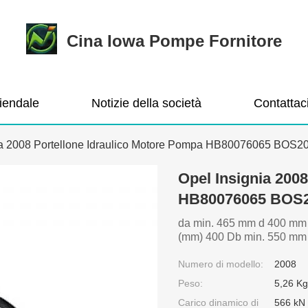
Cina Iowa Pompe Fornitore
ziendale
Notizie della società
Contattac
ia 2008 Portellone Idraulico Motore Pompa HB80076065 BOS2
Opel Insignia 200
HB80076065 BOS
da min. 465 mm d 400 mm Ve
(mm) 400 Db min. 550 mm
Numero di modello:
2008
Peso:
5,26 Kg
Carico dinamico di
566 kN