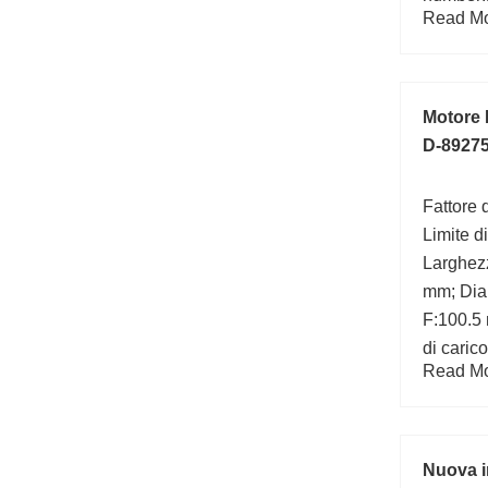
Read Mor
Motore 
D-89275
Fattore d
Limite di
Larghezz
mm; Dia
F:100.5 
di caric
Read Mor
statico 
kN; Da 
Nuova i