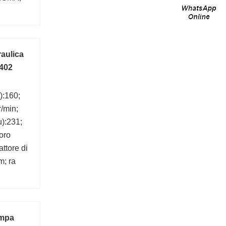
aulica
 402
):160;
r/min;
u):231;
oro
ttore di
m; ra
ompa