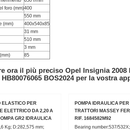
riferimento
630 r/min
el foro (mm)
400
550 mm
e (mm)
400x540x85
31 mm
510 mm
3 mm
 (mm)
85
e ora il più preciso Opel Insignia 2008
HB80076065 BOS2024 per la vostra app
 ELASTICO PER
POMPA IDRAULICA PER
 ELETTRICO DA 2,20 A
TRATTORI MASSEY FE
 POMPA GR2 IDRAULICA
RIF. 1684582M92
,6 Kg; D:282,575 mm;
Bearing number:537/532X;