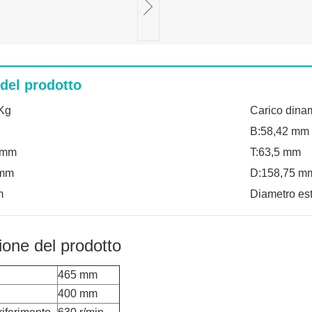
 del prodotto
Kg
Carico dina
S
B:58,42 mm
6 mm
T:63,5 mm
 mm
D:158,75 m
m
Diametro es
ione del prodotto
465 mm
400 mm