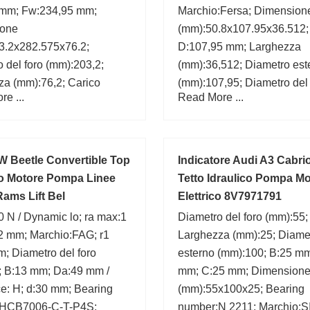
 mm; Fw:234,95 mm;
Marchio:Fersa; Dimension
ione
(mm):50.8x107.95x36.512;
3.2x282.575x76.2;
D:107,95 mm; Larghezza
 del foro (mm):203,2;
(mm):36,512; Diametro est
za (mm):76,2; Carico
(mm):107,95; Diametro del 
e ...
Read More ...
di base (C0):1470 kN;
(mm):50,8; d:50,8 mm;
inamico di base (C):610
6,2 mm;
W Beetle Convertible Top
Indicatore Audi A3 Cabrio
co Motore Pompa Linee
Tetto Idraulico Pompa M
ams Lift Bel
Elettrico 8V7971791
 N / Dynamic lo; ra max:1
Diametro del foro (mm):55;
2 mm; Marchio:FAG; r1
Larghezza (mm):25; Diame
; Diametro del foro
esterno (mm):100; B:25 m
; B:13 mm; Da:49 mm /
mm; C:25 mm; Dimension
e: H; d:30 mm; Bearing
(mm):55x100x25; Bearing
:HCB7006-C-T-P4S;
number:N 2211; Marchio: