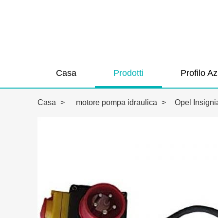
Casa
Prodotti
Profilo A
Casa
>
motore pompa idraulica
>
Opel Insign