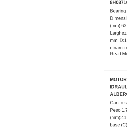
8H0871
Bearing
Dimens
(mm):63
Larghez
mm; D:1
dinamico
Read Mor
min.:3,3
di calco
MOTORE
IDRAUL
ALBERO
LOMBA
Carico s
Peso:1,7
(mm):41,
base (C)