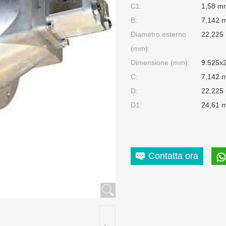
C1:
1,58 m
B:
7,142 
Diametro esterno
22,225
(mm):
Dimensione (mm):
9.525x
C:
7,142 
D:
22,225
D1:
24,61 
Contatta ora