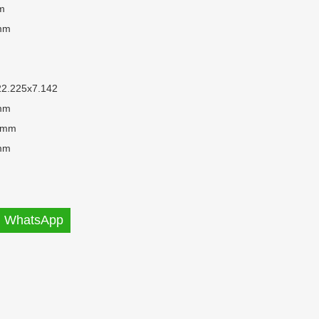
m
mm
22.225x7.142
mm
 mm
mm
WhatsApp