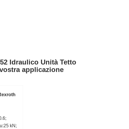
52 Idraulico Unità Tetto
vostra applicazione
Rexroth
0.6;
Pu:25 kN;