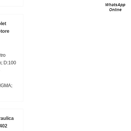
let
otore
tro
m; D:100
e
SIGMA;
aulica
 402