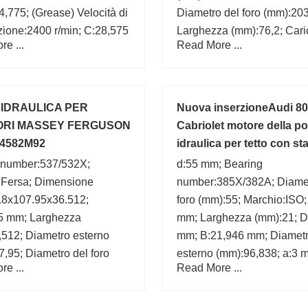
,775; (Grease) Velocità di
Diametro del foro (mm):203
azione:2400 r/min; C:28,575
Larghezza (mm):76,2; Cari
e ...
Read More ...
,4 mm; Marchio:CX;
statico di base (C0):1470 k
75 mm;
Carico dinamico di base (
kN; B:76,2 mm;
IDRAULICA PER
Nuova inserzioneAudi 80
ORI MASSEY FERGUSON
Cabriolet motore della 
84582M92
idraulica per tetto con sta
8G0810654B
 number:537/532X;
d:55 mm; Bearing
:Fersa; Dimensione
number:385X/382A; Diamet
.8x107.95x36.512;
foro (mm):55; Marchio:ISO;
5 mm; Larghezza
mm; Larghezza (mm):21; D
,512; Diametro esterno
mm; B:21,946 mm; Diamet
,95; Diametro del foro
esterno (mm):96,838; a:3 
e ...
Read More ...
8; d:50,8 mm;