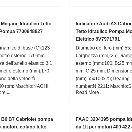
 Megane Idraulico Tetto
Indicatore Audi A3 Cabrio
 Pompa 7700848827
Tetto Idraulico Pompa M
Elettrico 8V7971791
inamico di base (C):123
Diametro del foro (mm):55;
metro esterno:170 mm;
Larghezza (mm):25; Diame
a dell'anello elastico:3.1
esterno (mm):100; B:25 m
metro esterno (mm):170;
mm; C:25 mm; Dimension
one della velocità -
(mm):55x100x25; Bearing
800 rpm; Marchio:NACHI;
number:N 2211; Marchio:
e ...
Read More ...
i filetto/smussola:2.1 mm;
d:55 mm;
3.5 mm; Capacità di carico
86,500 N; r min.:2.1 mm;
 B6 B7 Cabriolet pompa
FAAC 3204395 pompa idr
ca motore cofano tetto
da 1lt per motori 400 422