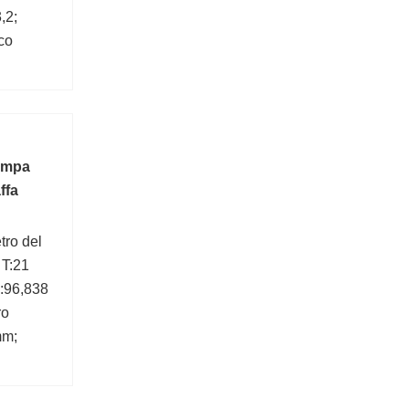
,2;
co
N;
C):610
pompa
ffa
ro del
 T:21
:96,838
ro
mm;