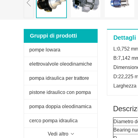
Gruppi di prodotti
Dettagli
L:0,752 m
pompe lowara
B:7,142 m
elettrovalvole oleodinamiche
Dimension
D:22,225 
pompa idraulica per trattore
Larghezza 
fiat
pistone idraulico con pompa
manuale
pompa doppia oleodinamica
Descriz
per spaccalegna
cerco pompa idraulica
Diametro d
Bearing n
Vedi altro