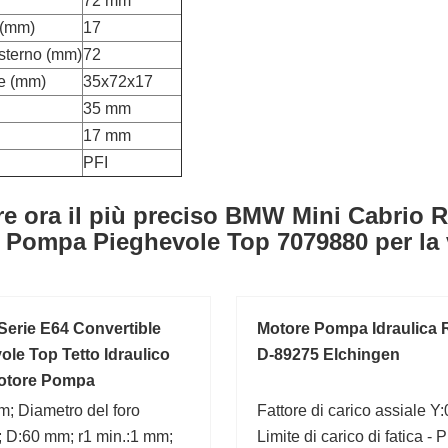
72 mm
 (mm)
17
sterno (mm)
72
e (mm)
35x72x17
35 mm
17 mm
PFI
e ora il più preciso BMW Mini Cabrio R
 Pompa Pieghevole Top 7079880 per la 
erie E64 Convertible
Motore Pompa Idraulica 
ole Top Tetto Idraulico
D-89275 Elchingen
Motore Pompa
; Diametro del foro
Fattore di carico assiale Y:
; D:60 mm; r1 min.:1 mm;
Limite di carico di fatica - 