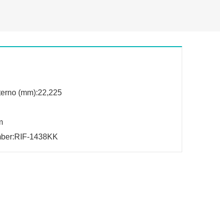
terno (mm):22,225
m
mber:RIF-1438KK