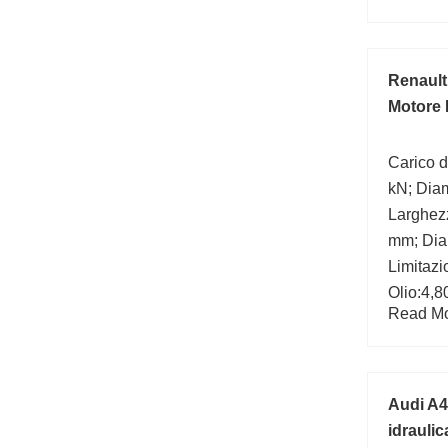
Renault
Motore
Carico d
kN; Dia
Larghezz
mm; Dia
Limitazi
Olio:4,
Read Mor
Raggio d
b (min):
statico:
Audi A4
idrauli