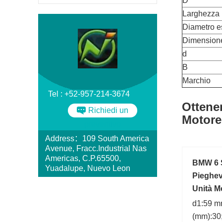
D
Larghezza
Diametro e
Dimension
d
B
Marchio
Tel : +52-957-214-3674
Ottener
Richiedi un
Motore
preventivo
Address：109 South America
Avenue, Fracc.Industrial Nas
Americas, C.P.65500,
BMW 6 S
Yuadalupe, Nuevo Leon
Pieghev
Unità 
d1:59 mm
(mm):30