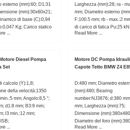
o esterno (mm):60; D1:31
Larghezza (mm):28; ra - ma
ensione (mm):30x60x21;
mm; Diametro esterno (mm
inamico di base (C):0,94
F:100.5 mm; rb - max.:2 mm
:0,047 Kg; Carico statico
di carico di fatica Pu:25 kN
e ...
Read More ...
(C0):0,755 kN;
statico nominale di base 
kN; Da max.:138.5 mm;
Motore Diesel Pompa
Motore DC Pompa Idraul
a Set
Capote Tetto BMW Z4 E8
i calcolo (Y):1,8;
D:480 mm; Diametro ester
one della velocità:1350
(mm):480; Bearing
1 min.:5 mm; Angolo:8,5 °;
number:NJ3876; d:380 mm
m; d1:8 mm; B3:9 mm;
mm; Larghezza (mm):75;
m; l3 min.:12 mm;
Dimensione (mm):380x480
:ISB;
Diametro del foro (mm):380
e ...
Read More ...
Marchio:ISO; C:75 mm;