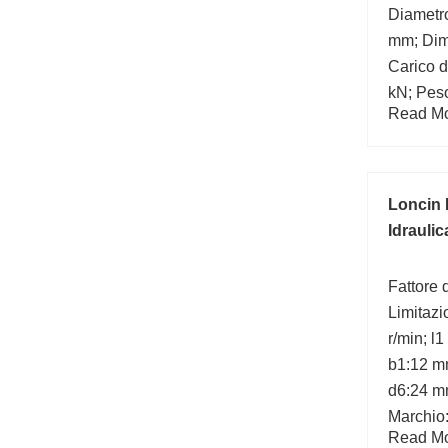
Diametr
mm; Dim
Carico d
kN; Peso
Read Mor
di base 
Loncin 
Idraulic
Fattore d
Limitazi
r/min; l
b1:12 m
d6:24 m
Marchio
Read Mor