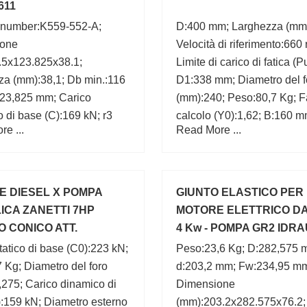
611
 number:K559-552-A;
D:400 mm; Larghezza (mm
ione
Velocità di riferimento:660 
.5x123.825x38.1;
Limite di carico di fatica (P
za (mm):38,1; Db min.:116
D1:338 mm; Diametro del f
23,825 mm; Carico
(mm):240; Peso:80,7 Kg; Fa
 di base (C):169 kN; r3
calcolo (Y0):1,62; B:160 m
e ...
Read More ...
 mm; d1:92,8 mm; Fattore
max.:3 mm;
lo (e):0,35; C:30,163 mm;
 DIESEL X POMPA
GIUNTO ELASTICO PER
ICA ZANETTI 7HP
MOTORE ELETTRICO DA 
 CONICO ATT.
4 Kw - POMPA GR2 IDR
RDINI ZDM78C
tatico di base (C0):223 kN;
Peso:23,6 Kg; D:282,575 
 Kg; Diametro del foro
d:203,2 mm; Fw:234,95 m
275; Carico dinamico di
Dimensione
:159 kN; Diametro esterno
(mm):203.2x282.575x76.2;