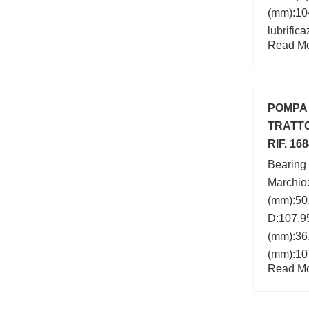
(mm):104
lubrific
Read Mor
mm; a:7
D:104,7
POMPA 
TRATT
RIF. 16
Bearing
Marchio
(mm):50
D:107,9
(mm):36
(mm):107
Read Mor
(mm):50,