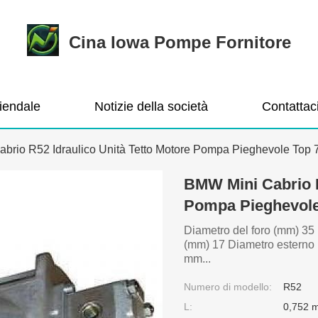
Cina Iowa Pompe Fornitore
ziendale
Notizie della società
Contattac
brio R52 Idraulico Unità Tetto Motore Pompa Pieghevole Top
BMW Mini Cabrio R
Pompa Pieghevole
Diametro del foro (mm) 3
(mm) 17 Diametro estern
mm...
Numero di modello:
R52
L:
0,752 