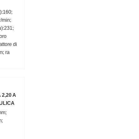
):160;
r/min;
u):231;
oro
ttore di
m; ra
2,20 A
AULICA
mm;
m;