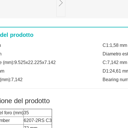
 del prodotto
m
C1:1,58 mm
m
Diametro es
e (mm):9.525x22.225x7.142
C:7,142 mm
mm
D1:24,61 m
(mm):7,142
Bearing nu
ione del prodotto
el foro (mm)
35
umber
6207-2RS C3