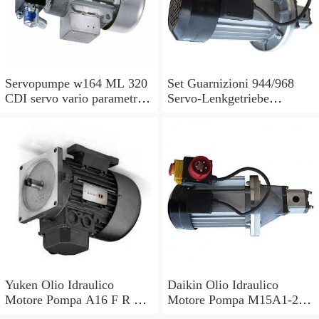
Servopumpe w164 ML 320
Set Guarnizioni 944/968
CDI servo vario parametri
Servo-Lenkgetriebe
M 642940 a0044668301
Manubrio Sinistro
7693955229
Yuken Olio Idraulico
Daikin Olio Idraulico
Motore Pompa A16 F R 01
Motore Pompa M15A1-2-
B V 30 PK210676 S2 R
30 V15A1R V15AIR-40