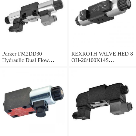
Parker FM2DD30
REXROTH VALVE HED 8
Hydraulic Dual Flow
OH-20/100K14S
Control Valve Cetop
(R901095375)
Solenoid 5000PSI 345 Bar