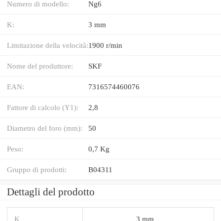
Numero di modello:
Ng6
K:
3 mm
Limitazione della velocità:
1900 r/min
Nome del produttore:
SKF
EAN:
7316574460076
Fattore di calcolo (Y1):
2,8
Diametro del foro (mm):
50
Peso:
0,7 Kg
Gruppo di prodotti:
B04311
Dettagli del prodotto
K
3 mm