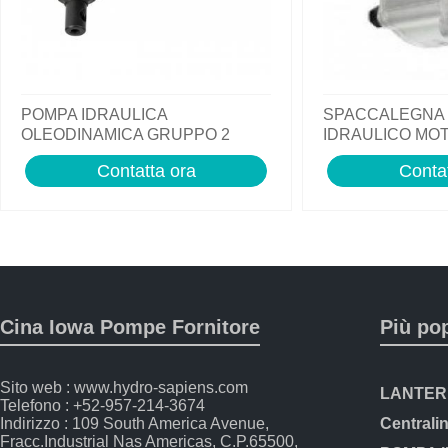
POMPA IDRAULICA
SPACCALEGNA 1
OLEODINAMICA GRUPPO 2
IDRAULICO MOT
ROTAZIONE SINISTRA PER
OLEODINAMICA
Contatta ora
Contat
TRATTORE LANDINI
Cina Iowa Pompe Fornitore
Più po
Sito web : www.hydro-sapiens.com
Telefono : +52-957-214-3674
Indirizzo : 109 South America Avenue,
Fracc.Industrial Nas Americas, C.P.65500,