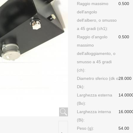
Raggio massimo
0.500
dell'angolo
dell'albero, o smusso
a 45 gradi (ch1):
Raggio d'angolo
0.500
massimo
dell'alloggiamento, o
smusso a 45 gradi
(ch):
Diametro sferico (dk o
28.000
Dk):
Larghezza esterna
14.000
(Bo):
Larghezza interna
16.000
(Bi):
Peso (g):
54.00