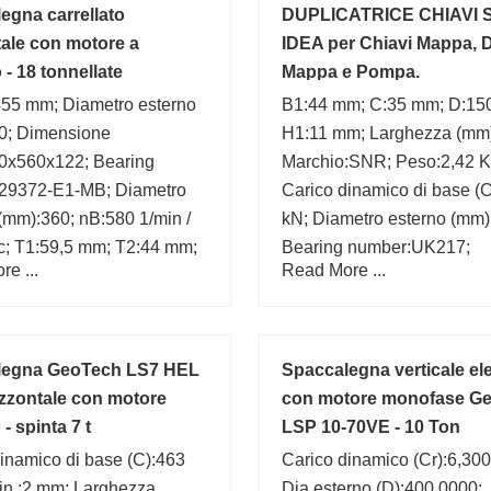
egna carrellato
DUPLICATRICE CHIAVI 
tale con motore a
IDEA per Chiavi Mappa, 
- 18 tonnellate
Mappa e Pompa.
455 mm; Diametro esterno
B1:44 mm; C:35 mm; D:15
0; Dimensione
H1:11 mm; Larghezza (mm)
0x560x122; Bearing
Marchio:SNR; Peso:2,42 K
29372-E1-MB; Diametro
Carico dinamico di base (C
 (mm):360; nB:580 1/min /
kN; Diametro esterno (mm)
c; T1:59,5 mm; T2:44 mm;
Bearing number:UK217;
e ...
Read More ...
385 mm; rmin:5 mm;
legna GeoTech LS7 HEL
Spaccalegna verticale ele
zzontale con motore
con motore monofase G
 - spinta 7 t
LSP 10-70VE - 10 Ton
inamico di base (C):463
Carico dinamico (Cr):6,300
in.:2 mm; Larghezza
Dia esterno (D):400.0000;