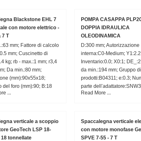
egna Blackstone EHL 7
POMPA CASAPPA PLP2
ale con motore elettrico -
DOPPIA IDRAULICA
 7 T
OLEODINAMICA
.:63 mm; Fattore di calcolo
D:300 mm; Autorizzazione
s:0.5 mm; Cuscinetto di
interna:C0-Medium; Y1:2.2
4 kg; rb - max.:1 mm; r3,4
Inventario:0.0; X0:1; DE_:
mm; Da min.:80 mm;
da min.:194 mm; Gruppo di
one (mm):90x55x18;
prodotti:B04311; e:0.3; Nu
 del foro (mm):90; B:18
parte dell'adattatore:SNW
e ...
Read More ...
H3136 HA3136;
egna verticale a scoppio
Spaccalegna verticale ele
ore GeoTech LSP 18-
con motore monofase G
 18 tonnellate
SPVE 7-55 - 7 T