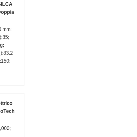
SILCA
Doppia
0 mm;
:35;
g;
):83,2
:150;
ttrico
eoTech
,000;