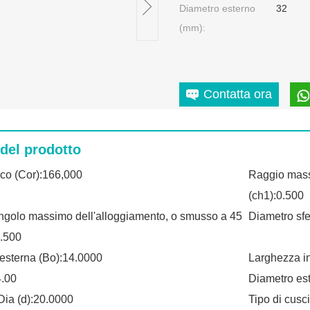
Diametro esterno
32
(mm):
Contatta ora
 del prodotto
ico (Cor):166,000
Raggio massi
(ch1):0.500
ngolo massimo dell'alloggiamento, o smusso a 45
Diametro sfe
0.500
esterna (Bo):14.0000
Larghezza in
4.00
Diametro es
Dia (d):20.0000
Tipo di cusci