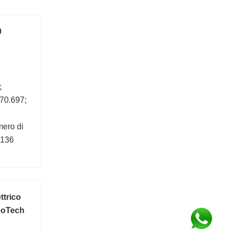
0
;
270.697;
mero di
3136
ttrico
eoTech