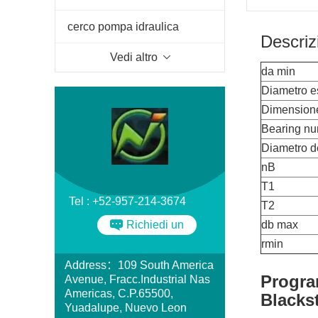
per spaccalegna
cerco pompa idraulica
Descriz
Vedi altro
da min
Diametro e
Dimension
Bearing n
Diametro d
nB
T1
Tel : +52-957-214-3674
T2
Richiedi un
db max
rmin
preventivo
Address：109 South America
Progra
Avenue, Fracc.Industrial Nas
Americas, C.P.65500,
Blacks
Yuadalupe, Nuevo Leon