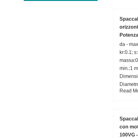
Spaccal
orizzont
Potenza
da - max
kr:0.1; 
massa:0.
min.:1 
Dimensi
Diametro
Read Mor
mm;
Spaccal
con mot
100VG -