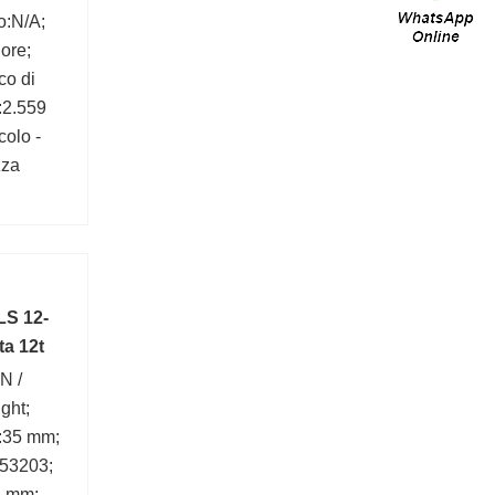
o:N/A;
ore;
co di
:2.559
colo -
zza
nch | 18
tro del
alcolo
LS 12-
ta 12t
N /
ght;
1:35 mm;
:53203;
2 mm;