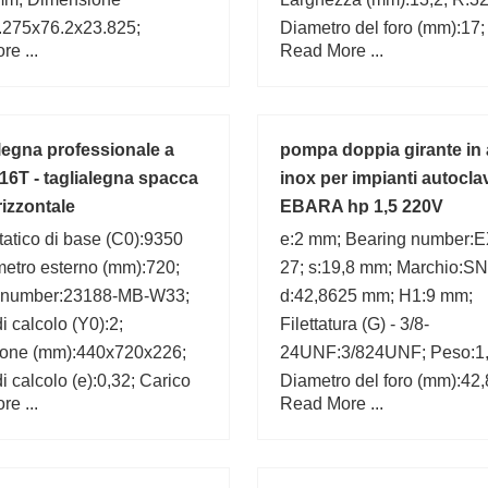
.275x76.2x23.825;
Diametro del foro (mm):17;
e ...
Read More ...
za (mm):23,825; T:23,825
1,275 mm;
egna professionale a
pompa doppia girante in 
 16T - taglialegna spacca
inox per impianti autocla
rizzontale
EBARA hp 1,5 220V
tatico di base (C0):9350
e:2 mm; Bearing number:
etro esterno (mm):720;
27; s:19,8 mm; Marchio:S
 number:23188-MB-W33;
d:42,8625 mm; H1:9 mm;
i calcolo (Y0):2;
Filettatura (G) - 3/8-
one (mm):440x720x226;
24UNF:3/824UNF; Peso:1,
di calcolo (e):0,32; Carico
Diametro del foro (mm):42
e ...
Read More ...
 di base (C):4480 kN; r1
Larghezza (mm):58,7;
mm; B:226 mm; Limitazione
locità:850 r/min;