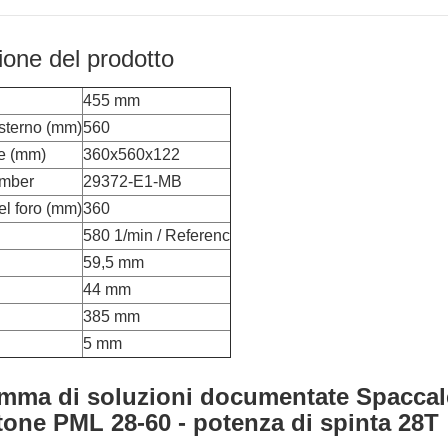
ione del prodotto
455 mm
sterno (mm)
560
e (mm)
360x560x122
umber
29372-E1-MB
el foro (mm)
360
580 1/min / Referenc
59,5 mm
44 mm
385 mm
5 mm
mma di soluzioni documentate Spaccal
tone PML 28-60 - potenza di spinta 28T