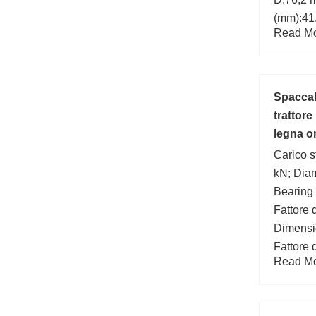
(mm):41
Read Mor
Larghez
mm; d:4
Spaccal
trattore
legna o
Carico s
kN; Diam
Bearing
Fattore d
Dimensi
Fattore 
Read Mor
dinamico
min.:6 
della ve