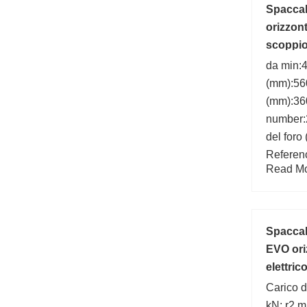
Spaccal
orizzon
scoppio 
da min:
(mm):56
(mm):36
number:
del foro
Referen
Read Mor
db max:
Spacca
EVO ori
elettrico
Carico d
kN; r2 m