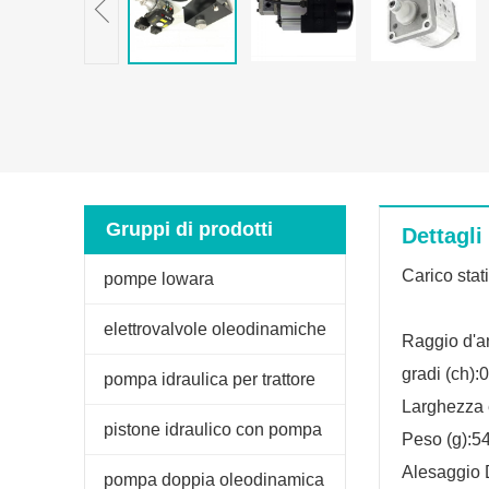
Gruppi di prodotti
Dettagli
Carico stat
pompe lowara
elettrovalvole oleodinamiche
Raggio d'a
gradi (ch):
pompa idraulica per trattore
Larghezza 
fiat
pistone idraulico con pompa
Peso (g):5
Alesaggio 
manuale
pompa doppia oleodinamica