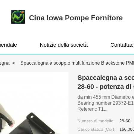
Cina Iowa Pompe Fornitore
ziendale
Notizie della società
Contattac
legna
>
Spaccalegna a scoppio multifunzione Blackstone PML 
Spaccalegna a sc
28-60 - potenza di
da min 455 mm Diametro 
Bearing number 29372-E1-
Referenc T1...
Numero di modello:
28-60
Carico statico (Cor):
166,00