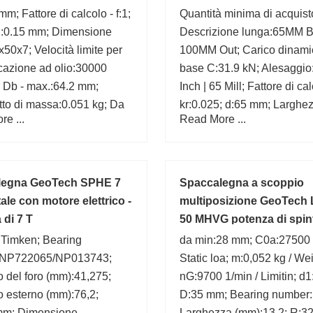
mm; Fattore di calcolo - f:1;
Quantità minima di acquist
n.:0.15 mm; Dimensione
Descrizione lunga:65MM B
50x7; Velocità limite per
100MM Out; Carico dinami
ficazione ad olio:30000
base C:31.9 kN; Alesaggio
 Db - max.:64.2 mm;
Inch | 65 Mill; Fattore di cal
to di massa:0.051 kg; Da
kr:0.025; d:65 mm; Larghe
e ...
Read More ...
 mm; D1:60 mm; Limite di
esterna della corsa:0.709 I
i fatica Pu:0.335 kN;
Mill; ra - max.:1 mm; Diame
foro (mm):100; Fattore di c
f0:15
legna GeoTech SPHE 7
Spaccalegna a scoppio
ale con motore elettrico -
multiposizione GeoTech 
 di 7 T
50 MHVG potenza di spin
:Timken; Bearing
da min:28 mm; C0a:27500 
:NP722065/NP013743;
Static loa; m:0,052 kg / Wei
 del foro (mm):41,275;
nG:9700 1/min / Limitin; d
 esterno (mm):76,2;
D:35 mm; Bearing number
mm; Dimensione
Larghezza (mm):13,2; R:3