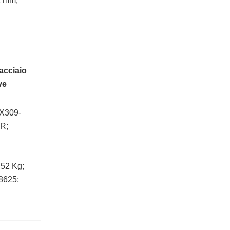
acciaio
ve
EX309-
NR;
52 Kg;
,8625;