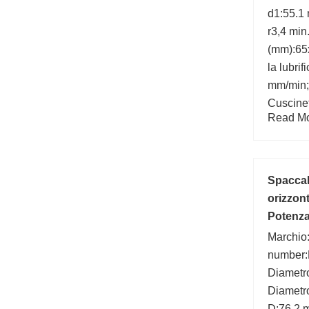
d1:55.1 
r3,4 mi
(mm):65x
la lubri
mm/min;
Cuscinet
Read Mor
max.:63
carico d
Spacca
orizzont
Potenza
Marchio
number
Diametro
Diametro
D:76,2 