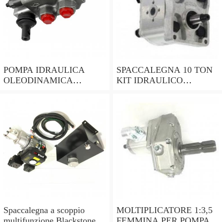
POMPA IDRAULICA
SPACCALEGNA 10 TON
OLEODINAMICA
KIT IDRAULICO
GRUPPO 2 ROTAZIONE
MOTORE 4T 9HP
SINISTRA PER
OLEODINAMICA
TRATTORE LANDINI
DELTASTORE
Spaccalegna a scoppio
MOLTIPLICATORE 1:3,5
multifunzione Blackstone
FEMMINA PER POMPA