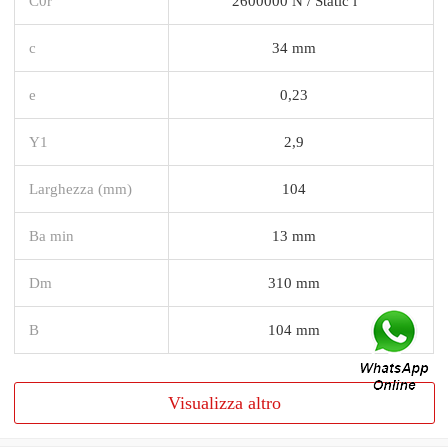
C0r
2600000 N / Static l
c
34 mm
e
0,23
Y1
2,9
Larghezza (mm)
104
Ba min
13 mm
Dm
310 mm
B
104 mm
Visualizza altro