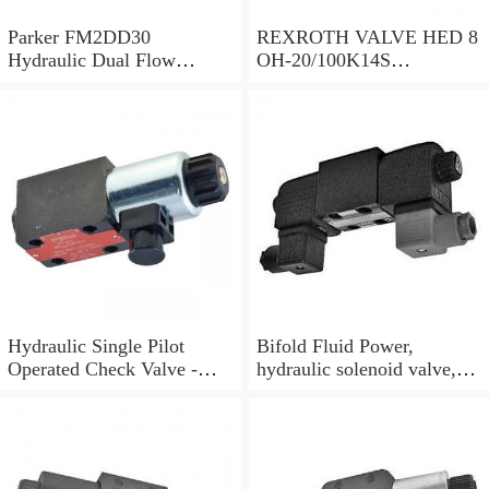
Parker FM2DD30
REXROTH VALVE HED 8
Hydraulic Dual Flow
OH-20/100K14S
Control Valve Cetop
(R901095375)
Solenoid 5000PSI 345 Bar
Hydraulic Single Pilot
Bifold Fluid Power,
Operated Check Valve -
hydraulic solenoid valve,
3/8" BSP
SVP8003/NC/05/S-
24VDC/90F, NEW