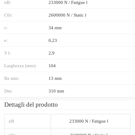
nB:
233000 N / Fatigue l
C0r:
2600000 N / Static l
c:
34 mm
e:
0,23
Y1:
2,9
Larghezza (mm):
104
Ba min:
13 mm
Dm:
310 mm
Dettagli del prodotto
nB
233000 N / Fatigue l