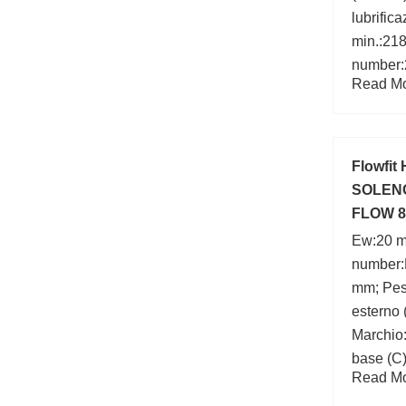
lubrific
min.:21
number:
Read Mor
calcolo 
Velocità
r/min;
Flowfit
SOLEN
FLOW 8
Ew:20 m
number:
mm; Pes
esterno
Marchio
base (C
Read Mor
Diametro