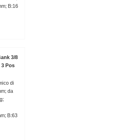
mm; B:16
ank 3/8
 3 Pos
mico di
mm; da
g;
mm; B:63