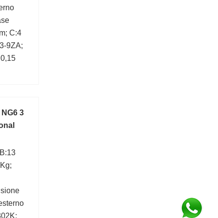
erno
ase
m; C:4
3-9ZA;
:0,15
3 NG6 3
onal
 B:13
 Kg;
nsione
esterno
302K;