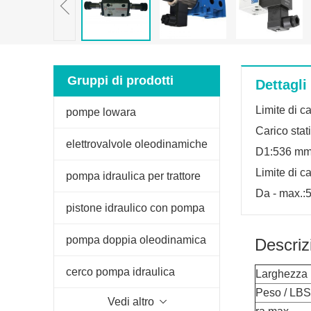
Gruppi di prodotti
Dettagli
Limite di c
pompe lowara
Carico sta
elettrovalvole oleodinamiche
D1:536 m
Limite di c
pompa idraulica per trattore
Da - max.
fiat
pistone idraulico con pompa
manuale
pompa doppia oleodinamica
Descriz
per spaccalegna
cerco pompa idraulica
Larghezza
Peso / LBS
Vedi altro