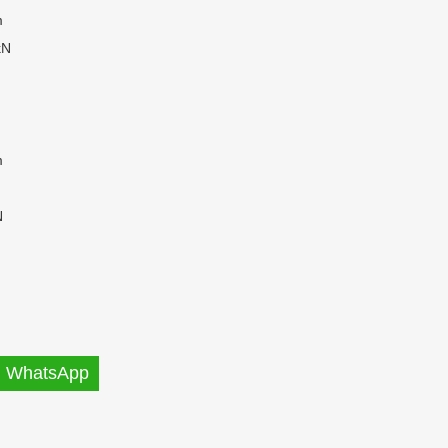
m
kN
m
N
WhatsApp