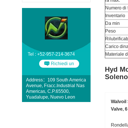
ra max.
Numero di fi
Inventario
Da min
Peso
Rilubrificab
Carico din
Tel : +52-957-214-3674
Materiale d
Richiedi un
Hyd Mo
preventivo
Solenoi
Address：109 South America
Avenue, Fracc.Industrial Nas
Americas, C.P.65500,
Yuadalupe, Nuevo Leon
Walvoil
Valve, 
Rondella