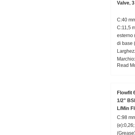
Valve, 
C:40 mm
C:11,5 
esterno
di base 
Larghez
Marchio
Read Mor
Flowfit 
1/2" BS
L/Min F
C:98 mm;
(e):0,26
(Grease)