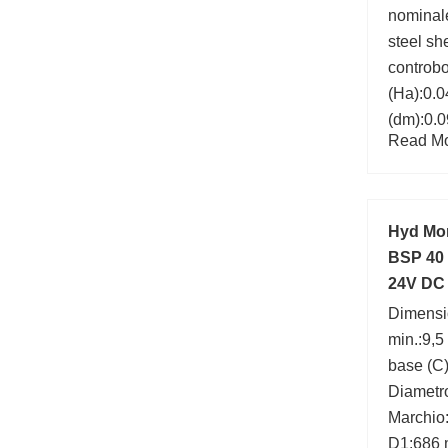
nominale
steel sh
controbo
(Ha):0.0
(dm):0.0
Read Mor
rondella
albero, 
Tolleran
rondella
Hyd Mon
BSP 40 
24V DC 
Dimensi
min.:9,5
base (C
Diametr
Marchio
D1:686 m