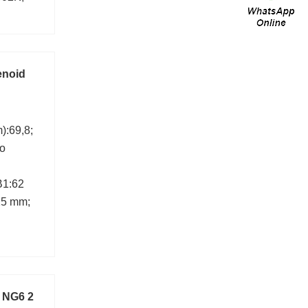
enoid
):69,8;
ro
B1:62
25 mm;
3 NG6 2