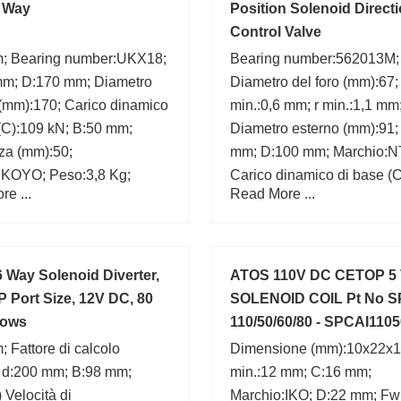
3 Way
Position Solenoid Directi
Control Valve
; Bearing number:UKX18;
Bearing number:562013M;
mm; D:170 mm; Diametro
Diametro del foro (mm):67;
 (mm):170; Carico dinamico
min.:0,6 mm; r min.:1,1 mm
(C):109 kN; B:50 mm;
Diametro esterno (mm):91
za (mm):50;
mm; D:100 mm; Marchio:N
:KOYO; Peso:3,8 Kg;
Carico dinamico di base (C
e ...
Read More ...
ra max.:1 mm;
6 Way Solenoid Diverter,
ATOS 110V DC CETOP 5
P Port Size, 12V DC, 80
SOLENOID COIL Pt No S
lows
110/50/60/80 - SPCAI110
 Fattore di calcolo
Dimensione (mm):10x22x1
; d:200 mm; B:98 mm;
min.:12 mm; C:16 mm;
 Velocità di
Marchio:IKO; D:22 mm; Fw