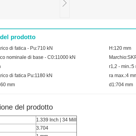
 del prodotto
arico di fatica - Pu:710 kN
H:120 mm
tico nominale di base - C0:11000 kN
Marchio:SK
m
r1,2 - min.:
arico di fatica Pu:1180 kN
ra max.:4 m
:560 mm
d1:704 mm
ione del prodotto
1.339 Inch | 34 Mill
3.704