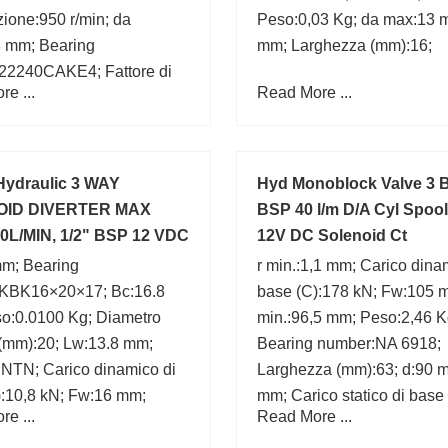
azione:950 r/min; da
Peso:0,03 Kg; da max:13 
8 mm; Bearing
mm; Larghezza (mm):16;
22240CAKE4; Fattore di
e ...
Read More ...
(Y0):2,5; r min.:4 mm; (Olio)
 di lubrificazione:1200
 Hydraulic 3 WAY
Hyd Monoblock Valve 3 B
OID DIVERTER MAX
BSP 40 l/m D/A Cyl Spool
0L/MIN, 1/2" BSP 12 VDC
12V DC Solenoid Ct
m; Bearing
r min.:1,1 mm; Carico dina
KBK16×20×17; Bc:16.8
base (C):178 kN; Fw:105 
o:0.0100 Kg; Diametro
min.:96,5 mm; Peso:2,46 K
 (mm):20; Lw:13.8 mm;
Bearing number:NA 6918;
:NTN; Carico dinamico di
Larghezza (mm):63; d:90 
):10,8 kN; Fw:16 mm;
mm; Carico statico di base
e ...
Read More ...
 del foro (mm):16;
(C0):490 kN;