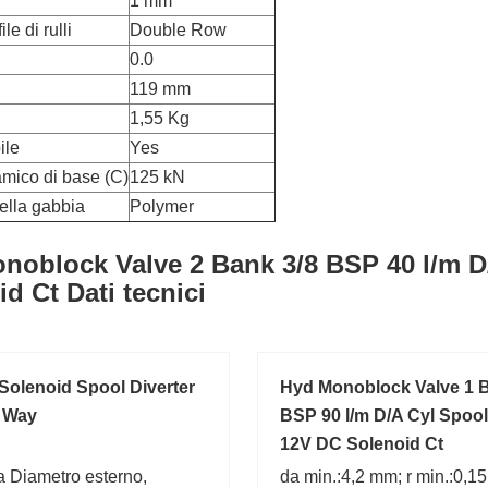
1 mm
le di rulli
Double Row
0.0
119 mm
1,55 Kg
ile
Yes
amico di base (C)
125 kN
ella gabbia
Polymer
noblock Valve 2 Bank 3/8 BSP 40 l/m D
d Ct Dati tecnici
 Solenoid Spool Diverter
Hyd Monoblock Valve 1 B
6 Way
BSP 90 l/m D/A Cyl Spool
12V DC Solenoid Ct
 Diametro esterno,
da min.:4,2 mm; r min.:0,1