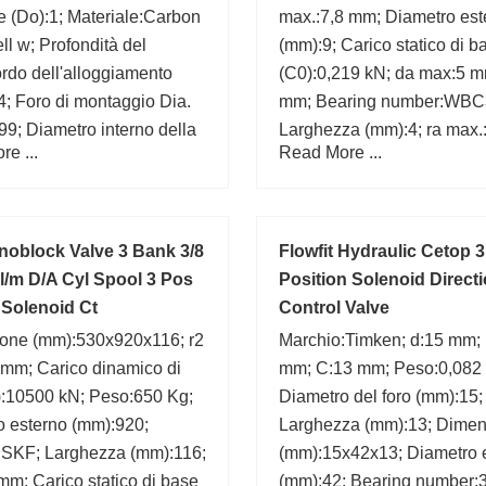
 (Do):1; Materiale:Carbon
max.:7,8 mm; Diametro est
ell w; Profondità del
(mm):9; Carico statico di b
rdo dell'alloggiamento
(C0):0,219 kN; da max:5 m
4; Foro di montaggio Dia.
mm; Bearing number:WBC
99; Diametro interno della
Larghezza (mm):4; ra max.
e ...
Read More ...
, nominale (di):1; Diametro
mm;
nominale (d):0.5620;
za dello spessore della
 (S3
oblock Valve 3 Bank 3/8
Flowfit Hydraulic Cetop 
l/m D/A Cyl Spool 3 Pos
Position Solenoid Directi
Solenoid Ct
Control Valve
one (mm):530x920x116; r2
Marchio:Timken; d:15 mm;
 mm; Carico dinamico di
mm; C:13 mm; Peso:0,082
):10500 kN; Peso:650 Kg;
Diametro del foro (mm):15;
o esterno (mm):920;
Larghezza (mm):13; Dime
:SKF; Larghezza (mm):116;
(mm):15x42x13; Diametro 
m; Carico statico di base
(mm):42; Bearing number: