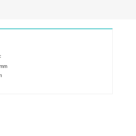
F
5 mm
m