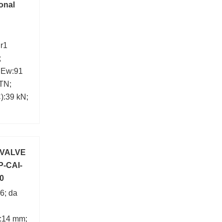
onal
 r1
;
; Ew:91
TN;
):39 kN;
 VALVE
P-CAI-
50
6; da
:14 mm;