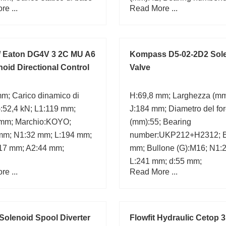
e ...
Read More ...
000 kN; Bearing
294/530EM;
/ Eaton DG4V 3 2C MU A6
Kompass D5-02-2D2 Sol
noid Directional Control
Valve
m; Carico dinamico di
H:69,8 mm; Larghezza (mm
:52,4 kN; L1:119 mm;
J:184 mm; Diametro del fo
mm; Marchio:KOYO;
(mm):55; Bearing
mm; N1:32 mm; L:194 mm;
number:UKP212+H2312; 
17 mm; A2:44 mm;
mm; Bullone (G):M16; N1:
L:241 mm; d:55 mm;
e ...
Read More ...
 Solenoid Spool Diverter
Flowfit Hydraulic Cetop 