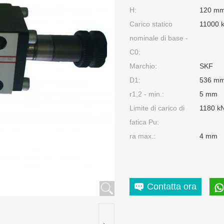
H:
120 m
Carico statico
11000 
nominale di base -
C0:
Marchio:
SKF
D1:
536 m
r1,2 - min.:
5 mm
Limite di carico di
1180 k
fatica Pu:
ra max.:
4 mm
Contatta ora