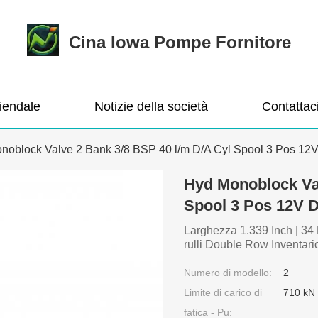
Cina Iowa Pompe Fornitore
ziendale
Notizie della società
Contattac
noblock Valve 2 Bank 3/8 BSP 40 l/m D/A Cyl Spool 3 Pos 12
Hyd Monoblock Val
Spool 3 Pos 12V D
Larghezza 1.339 Inch | 34 
rulli Double Row Inventar
Numero di modello:
2
Limite di carico di
710 kN
fatica - Pu: